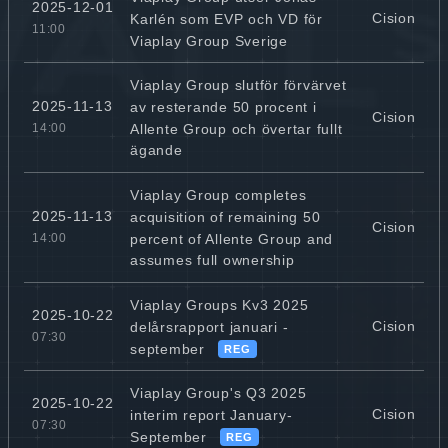
2025-12-01
Cision
Karlén som EVP och VD för
11:00
Viaplay Group Sverige
Viaplay Group slutför förvärvet
2025-11-13
av resterande 50 procent i
Cision
Allente Group och övertar fullt
14:00
ägande
Viaplay Group completes
2025-11-13
acquisition of remaining 50
Cision
percent of Allente Group and
14:00
assumes full ownership
Viaplay Groups Kv3 2025
2025-10-22
Cision
delårsrapport januari -
07:30
september
REG
Viaplay Group's Q3 2025
2025-10-22
Cision
interim report January-
07:30
September
REG