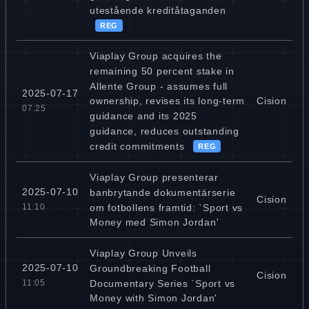
utestående kreditåtaganden
REG
Viaplay Group acquires the
remaining 50 percent stake in
Allente Group - assumes full
2025-07-17
Cision
ownership, revises its long-term
07:25
guidance and its 2025
guidance, reduces outstanding
credit commitments
REG
Viaplay Group presenterar
2025-07-10
banbrytande dokumentärserie
Cision
om fotbollens framtid: `Sport vs
11:10
Money med Simon Jordan'
Viaplay Group Unveils
2025-07-10
Groundbreaking Football
Cision
Documentary Series `Sport vs
11:05
Money with Simon Jordan'