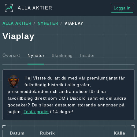
ALLA AKTIER
Logga in
ALLA AKTIER
NYHETER
VIAPLAY
Viaplay
Översikt
Nyheter
Blankning
Insider
Hej
Visste du att du med vår premiumtjänst får
fullständig historik
i alla grafer,
pressmeddelanden och andra
notiser för dina
favoritbolag
direkt som DM i Discord samt en del andra
godsaker? Du slipper dessutom störande annonser på
sajten.
Testa gratis
i 14 dagar!
Datum
Rubrik
Källa