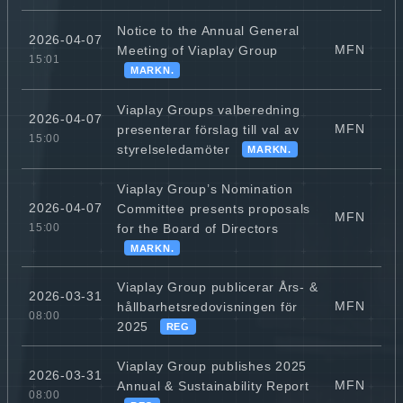
Notice to the Annual General
2026-04-07
MFN
Meeting of Viaplay Group
15:01
MARKN.
Viaplay Groups valberedning
2026-04-07
MFN
presenterar förslag till val av
15:00
styrelseledamöter
MARKN.
Viaplay Group’s Nomination
2026-04-07
Committee presents proposals
MFN
for the Board of Directors
15:00
MARKN.
Viaplay Group publicerar Års- &
2026-03-31
MFN
hållbarhetsredovisningen för
08:00
2025
REG
Viaplay Group publishes 2025
2026-03-31
MFN
Annual & Sustainability Report
08:00