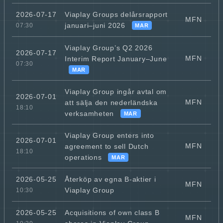
Viaplay Groups delårsrapport
2026-07-17
MFN
januari–juni 2026
07:30
MAR
Viaplay Group’s Q2 2026
2026-07-17
MFN
Interim Report January–June
07:30
MAR
Viaplay Group ingår avtal om
2026-07-01
MFN
att sälja den nederländska
18:10
verksamheten
MAR
Viaplay Group enters into
2026-07-01
MFN
agreement to sell Dutch
18:10
operations
MAR
Återköp av egna B-aktier i
2026-05-25
MFN
Viaplay Group
10:30
Acquisitions of own class B
2026-05-25
MFN