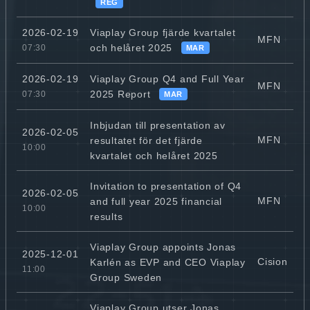
REG
Viaplay Group fjärde kvartalet
2026-02-19
MFN
och helåret 2025
07:30
MAR
Viaplay Group Q4 and Full Year
2026-02-19
MFN
2025 Report
07:30
MAR
Inbjudan till presentation av
2026-02-05
MFN
resultatet för det fjärde
10:00
kvartalet och helåret 2025
Invitation to presentation of Q4
2026-02-05
MFN
and full year 2025 financial
10:00
results
Viaplay Group appoints Jonas
2025-12-01
Cision
Karlén as EVP and CEO Viaplay
11:00
Group Sweden
Viaplay Group utser Jonas