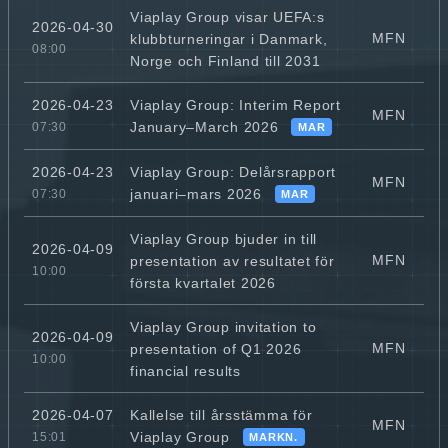
Viaplay Group visar UEFA:s
2026-04-30
MFN
klubbturneringar i Danmark,
08:00
Norge och Finland till 2031
Viaplay Group: Interim Report
2026-04-23
MFN
January–March 2026
07:30
MAR
Viaplay Group: Delårsrapport
2026-04-23
MFN
januari–mars 2026
07:30
MAR
Viaplay Group bjuder in till
2026-04-09
MFN
presentation av resultatet för
10:00
första kvartalet 2026
Viaplay Group invitation to
2026-04-09
MFN
presentation of Q1 2026
10:00
financial results
Kallelse till årsstämma för
2026-04-07
MFN
Viaplay Group
15:01
MARKN.