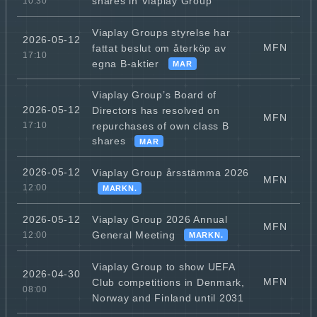
shares in Viaplay Group
10:30
Viaplay Groups styrelse har
2026-05-12
MFN
fattat beslut om återköp av
17:10
egna B‑aktier
MAR
Viaplay Group’s Board of
2026-05-12
Directors has resolved on
MFN
repurchases of own class B
17:10
shares
MAR
2026-05-12
Viaplay Group årsstämma 2026
MFN
12:00
MARKN.
Viaplay Group 2026 Annual
2026-05-12
MFN
General Meeting
12:00
MARKN.
Viaplay Group to show UEFA
2026-04-30
MFN
Club competitions in Denmark,
08:00
Norway and Finland until 2031