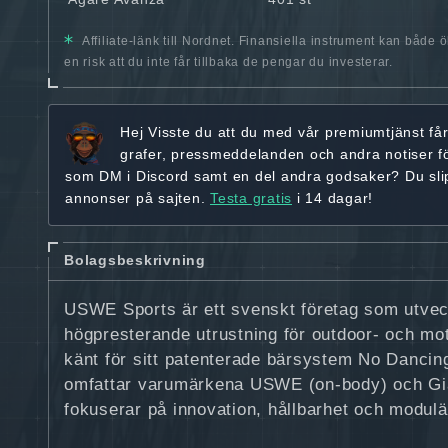
Affiliate-länk till Nordnet. Finansiella instrument kan både 
en risk att du inte får tillbaka de pengar du investerar.
Hej
Visste du att du med vår premiumtjänst få
grafer, pressmeddelanden och andra
notiser f
som DM i Discord samt en del andra godsaker? Du sl
annonser på sajten.
Testa gratis
i 14 dagar!
Bolagsbeskrivning
USWE Sports är ett svenskt företag som utveck
högpresterande utrustning för outdoor- och m
känt för sitt patenterade bärsystem No Danc
omfattar varumärkena USWE (on-body) och Gia
fokuserar på innovation, hållbarhet och modulä