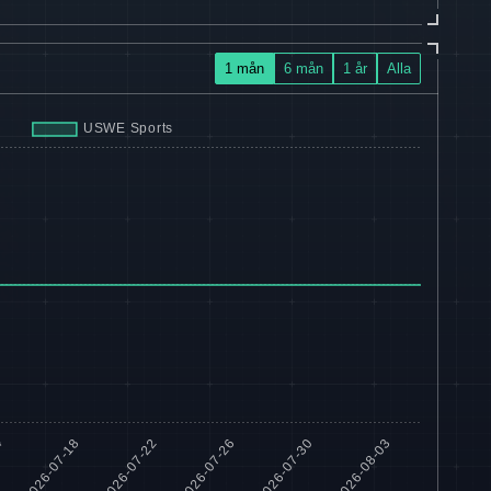
1 mån
6 mån
1 år
Alla