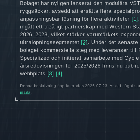
Bolaget har nyligen lanserat den modulära VST
ryggsäckar, avsedd att ersätta flera specialpr
anpassningsbar lösning för flera aktiviteter
[1]
ingått ett treårigt partnerskap med Western S
2026–2028, vilket stärker varumärkets exponer
ultralöpningssegmentet
[2]
. Under det senaste
bolaget kommersiella steg med leveranser till 
Specialized och initierat samarbete med Cycle
årsredovisningen för 2025/2026 finns nu publi
webbplats
[3]
[4]
.
Denna beskrivning uppdaterades 2026-07-23. Är det något som
maila
.