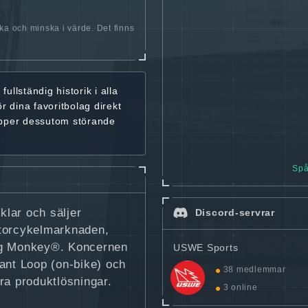
öka och minska i värde. Det finns
r
fullständig historik
i alla
ör dina favoritbolag
direkt
ipper dessutom störande
Spå
lar och säljer
Discord-servrar
otorcykelmarknaden,
ing Monkey®. Koncernen
USWE Sports
nt Loop (on-bike) och
38 medlemmar
ra produktlösningar.
3 online