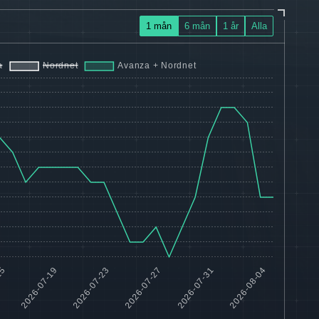
1 mån
6 mån
1 år
Alla