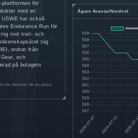
-plattformen för
odukter med en
Ägare Avanza/Nordnet
. USWE har också
tates Endurance Run för
ing mot trail- och
 räkenskapsåret tog
REI, ordrar från
 Gear, och
cerad på bolagets
 inte stämmer får du gärna