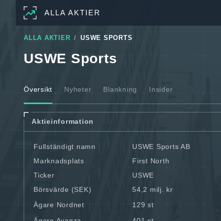
ALLA AKTIER
ALLA AKTIER
USWE SPORTS
USWE Sports
Översikt
Nyheter
Blankning
Insider
Aktieinformation
Fullständigt namn
USWE Sports AB
Marknadsplats
First North
Ticker
USWE
Börsvärde (SEK)
54,2 milj. kr
Ägare Nordnet
129 st
Ägare Avanza
401 st