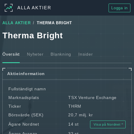
ALLA AKTIER
Logga in
ALLA AKTIER
THERMA BRIGHT
Therma Bright
Översikt
Nyheter
Blankning
Insider
Aktieinformation
Fullständigt namn
Marknadsplats
TSX Venture Exchange
Ticker
THRM
Börsvärde (SEK)
20,7 milj. kr
Ägare Nordnet
14 st
Visa på Nordnet
Ägare Avanza
32 st