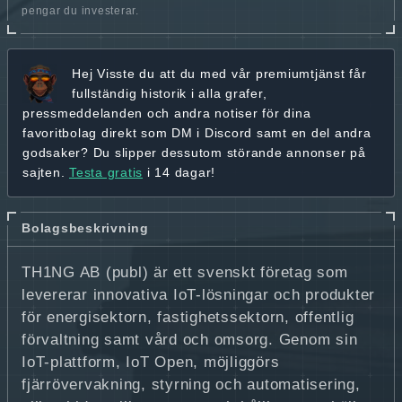
pengar du investerar.
Hej
Visste du att du med vår premiumtjänst får
fullständig historik
i alla grafer,
pressmeddelanden och andra
notiser för dina
favoritbolag
direkt som DM i Discord samt en del andra
godsaker? Du slipper dessutom störande annonser på
sajten.
Testa gratis
i 14 dagar!
Bolagsbeskrivning
TH1NG AB (publ) är ett svenskt företag som
levererar innovativa IoT-lösningar och produkter
för energisektorn, fastighetssektorn, offentlig
förvaltning samt vård och omsorg. Genom sin
IoT-plattform, IoT Open, möjliggörs
fjärrövervakning, styrning och automatisering,