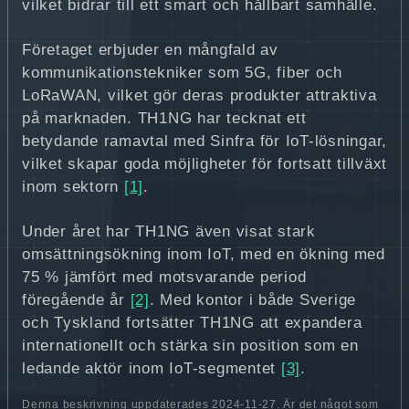
vilket bidrar till ett smart och hållbart samhälle.
Företaget erbjuder en mångfald av
kommunikationstekniker som 5G, fiber och
LoRaWAN, vilket gör deras produkter attraktiva
på marknaden. TH1NG har tecknat ett
betydande ramavtal med Sinfra för IoT-lösningar,
vilket skapar goda möjligheter för fortsatt tillväxt
inom sektorn
[1]
.
Under året har TH1NG även visat stark
omsättningsökning inom IoT, med en ökning med
75 % jämfört med motsvarande period
föregående år
[2]
. Med kontor i både Sverige
och Tyskland fortsätter TH1NG att expandera
internationellt och stärka sin position som en
ledande aktör inom IoT-segmentet
[3]
.
Denna beskrivning uppdaterades 2024-11-27. Är det något som