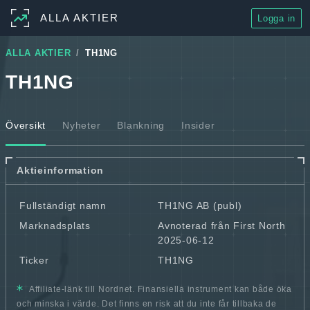
ALLA AKTIER
Logga in
ALLA AKTIER
TH1NG
TH1NG
Översikt
Nyheter
Blankning
Insider
Aktieinformation
Fullständigt namn
TH1NG AB (publ)
Marknadsplats
Avnoterad från First North
2025-06-12
Ticker
TH1NG
Affiliate-länk till Nordnet. Finansiella instrument kan både öka
och minska i värde. Det finns en risk att du inte får tillbaka de