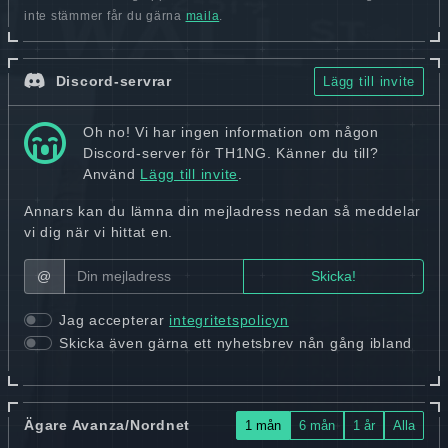
inte stämmer får du gärna
maila
.
Discord-servrar
Lägg till invite
Oh no! Vi har ingen information om någon
Discord-server för TH1NG. Känner du till?
Använd
Lägg till invite
.
Annars kan du lämna din mejladress nedan så meddelar
vi dig när vi hittat en.
@
Jag accepterar
integritetspolicyn
Skicka även gärna ett nyhetsbrev nån gång ibland
Ägare Avanza/Nordnet
1 mån
6 mån
1 år
Alla