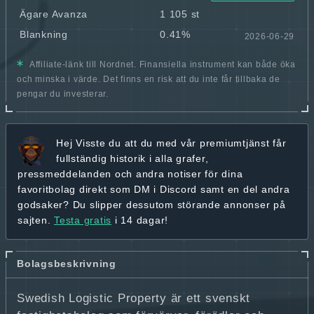
Ägare Avanza
1 105 st
Blankning
0.41%
2026-06-29
Affiliate-länk till Nordnet. Finansiella instrument kan både öka
och minska i värde. Det finns en risk att du inte får tillbaka de
pengar du investerar.
Hej
Visste du att du med vår premiumtjänst får
fullständig historik
i alla grafer,
pressmeddelanden och andra
notiser för dina
favoritbolag
direkt som DM i Discord samt en del andra
godsaker? Du slipper dessutom störande annonser på
sajten.
Testa gratis
i 14 dagar!
Bolagsbeskrivning
Swedish Logistic Property är ett svenskt