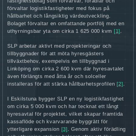
fastighetsbolag som förvärvar, förädlar och
förvaltar logistikfastigheter med fokus på
hållbarhet och långsiktig värdeutveckling.
Bolaget förvaltar en omfattande portfölj med en
uthyrningsbar yta om cirka 1 625 000 kvm
[1]
.
SLP arbetar aktivt med projekteringar och
tillbyggnader för att möta hyresgästers
tillväxtbehov, exempelvis en tillbyggnad i
Linköping om cirka 2 600 kvm där hyresavtalet
även förlängts med åtta år och solceller
installeras för att stärka hållbarhetsprofilen
[2]
.
I Eskilstuna bygger SLP en ny logistikfastighet
om cirka 5 000 kvm och har tecknat ett långt
hyresavtal för projektet, vilket skapar framtida
kassaflöde och kvarvarande byggrätt för
ytterligare expansion
[3]
. Genom aktiv förädling