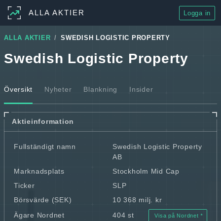
ALLA AKTIER
Logga in
ALLA AKTIER
SWEDISH LOGISTIC PROPERTY
Swedish Logistic Property
Översikt
Nyheter
Blankning
Insider
Aktieinformation
Fullständigt namn
Swedish Logistic Property
AB
Marknadsplats
Stockholm Mid Cap
Ticker
SLP
Börsvärde (SEK)
10 368 milj. kr
Ägare Nordnet
404 st
Visa på Nordnet