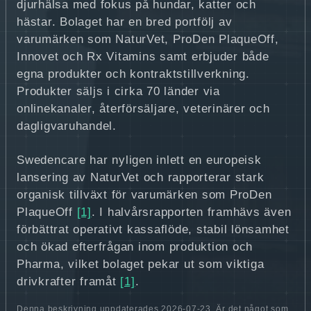
djurhälsa med fokus på hundar, katter och
hästar. Bolaget har en bred portfölj av
varumärken som NaturVet, ProDen PlaqueOff,
Innovet och Rx Vitamins samt erbjuder både
egna produkter och kontraktstillverkning.
Produkter säljs i cirka 70 länder via
onlinekanaler, återförsäljare, veterinärer och
dagligvaruhandel.
Swedencare har nyligen inlett en europeisk
lansering av NaturVet och rapporterar stark
organisk tillväxt för varumärken som ProDen
PlaqueOff
[1]
. I halvårsrapporten framhävs även
förbättrat operativt kassaflöde, stabil lönsamhet
och ökad efterfrågan inom produktion och
Pharma, vilket bolaget pekar ut som viktiga
drivkrafter framåt
[1]
.
Denna beskrivning uppdaterades 2026-07-23. Är det något som