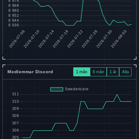
Medlemmar Discord
1 mån
6 mån
1 år
Alla