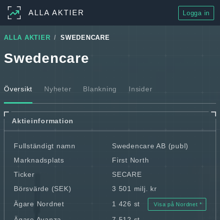
ALLA AKTIER
Logga in
ALLA AKTIER
SWEDENCARE
Swedencare
Översikt
Nyheter
Blankning
Insider
Aktieinformation
Fullständigt namn
Swedencare AB (publ)
Marknadsplats
First North
Ticker
SECARE
Börsvärde (SEK)
3 501 milj. kr
Ägare Nordnet
1 426 st
Visa på Nordnet
Ägare Avanza
7 512 st