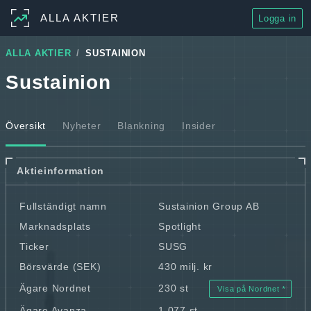
ALLA AKTIER
Logga in
ALLA AKTIER
SUSTAINION
Sustainion
Översikt
Nyheter
Blankning
Insider
Aktieinformation
Fullständigt namn
Sustainion Group AB
Marknadsplats
Spotlight
Ticker
SUSG
Börsvärde (SEK)
430 milj. kr
Ägare Nordnet
230 st
Visa på Nordnet
Ägare Avanza
1 077 st