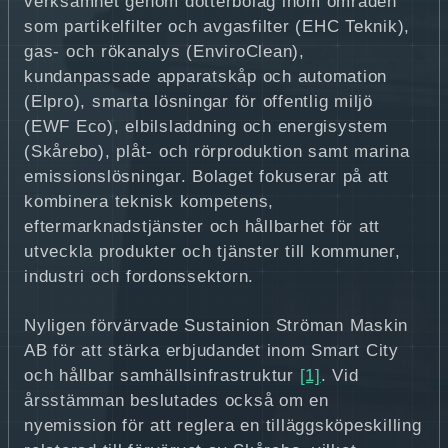
verksamhet genom dotterbolag inom områden
som partikelfilter och avgasfilter (EHC Teknik),
gas- och rökanalys (EnviroClean),
kundanpassade apparatskåp och automation
(Elpro), smarta lösningar för offentlig miljö
(EWF Eco), elbilsladdning och energisystem
(Skårebo), plåt- och rörproduktion samt marina
emissionslösningar. Bolaget fokuserar på att
kombinera teknisk kompetens,
eftermarknadstjänster och hållbarhet för att
utveckla produkter och tjänster till kommuner,
industri och fordonssektorn.
Nyligen förvärvade Sustainion Ströman Maskin
AB för att stärka erbjudandet inom Smart City
och hållbar samhällsinfrastruktur
[1]
. Vid
årsstämman beslutades också om en
nyemission för att reglera en tilläggsköpeskilling