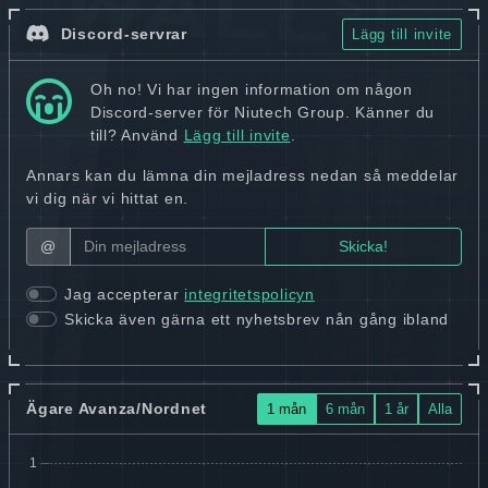
Discord-servrar
Lägg till invite
Oh no! Vi har ingen information om någon
Discord-server för Niutech Group. Känner du
till? Använd
Lägg till invite
.
Annars kan du lämna din mejladress nedan så meddelar
vi dig när vi hittat en.
@
Jag accepterar
integritetspolicyn
Skicka även gärna ett nyhetsbrev nån gång ibland
Ägare Avanza/Nordnet
1 mån
6 mån
1 år
Alla