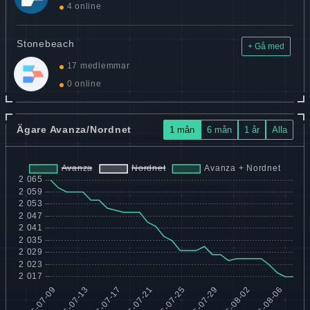
4 online
Stonebeach
+ Gå med
17 medlemmar
0 online
Ägare Avanza/Nordnet
1 mån
6 mån
1 år
Alla