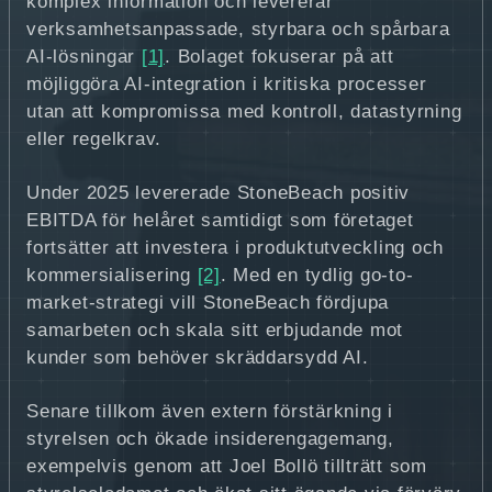
komplex information och levererar
verksamhetsanpassade, styrbara och spårbara
AI-lösningar
[1]
. Bolaget fokuserar på att
möjliggöra AI-integration i kritiska processer
utan att kompromissa med kontroll, datastyrning
eller regelkrav.
Under 2025 levererade StoneBeach positiv
EBITDA för helåret samtidigt som företaget
fortsätter att investera i produktutveckling och
kommersialisering
[2]
. Med en tydlig go-to-
market-strategi vill StoneBeach fördjupa
samarbeten och skala sitt erbjudande mot
kunder som behöver skräddarsydd AI.
Senare tillkom även extern förstärkning i
styrelsen och ökade insiderengagemang,
exempelvis genom att Joel Bollö tillträtt som