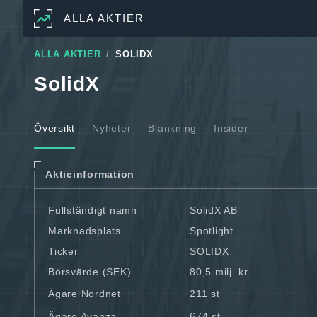
ALLA AKTIER
ALLA AKTIER
SOLIDX
SolidX
Översikt
Nyheter
Blankning
Insider
Aktieinformation
Fullständigt namn
SolidX AB
Marknadsplats
Spotlight
Ticker
SOLIDX
Börsvärde (SEK)
80,5 milj. kr
Ägare Nordnet
211 st
Ägare Avanza
674 st