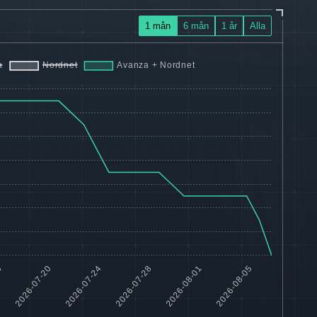
1 mån
6 mån
1 år
Alla