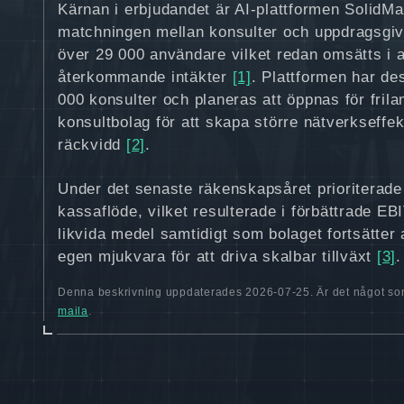
Kärnan i erbjudandet är AI-plattformen SolidM
matchningen mellan konsulter och uppdragsgiva
över 29 000 användare vilket redan omsätts i a
återkommande intäkter
[1]
. Plattformen har d
000 konsulter och planeras att öppnas för fril
konsultbolag för att skapa större nätverkseffek
räckvidd
[2]
.
Under det senaste räkenskapsåret prioriterad
kassaflöde, vilket resulterade i förbättrade E
likvida medel samtidigt som bolaget fortsätter a
egen mjukvara för att driva skalbar tillväxt
[3]
.
Denna beskrivning uppdaterades 2026-07-25. Är det något som
maila
.