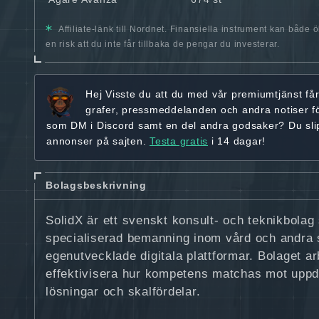
Affiliate-länk till Nordnet. Finansiella instrument kan både 
en risk att du inte får tillbaka de pengar du investerar.
Hej
Visste du att du med vår premiumtjänst få
grafer, pressmeddelanden och andra
notiser f
som DM i Discord samt en del andra godsaker? Du sl
annonser på sajten.
Testa gratis
i 14 dagar!
Bolagsbeskrivning
SolidX är ett svenskt konsult- och teknikbola
specialiserad bemanning inom vård och andra
egenutvecklade digitala plattformar. Bolaget arb
effektivisera hur kompetens matchas mot upp
lösningar och skalfördelar.