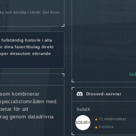
öka och minska i värde. Det finns
r
fullständig historik
i alla
ör dina favoritbolag
direkt
ipper dessutom störande
Spå
g som kombinerar
Discord-servrar
 specialistområden med
etar för att
SolidX
drag genom datadrivna
71 medlemmar
3 online