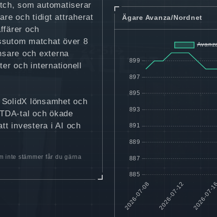
atch, som automatiserar
re och tidigt attraherat
Ägare Avanza/Nordnet
ffärer och
essutom matchat över 8
ansare och externa
ter och internationell
e SolidX lönsamhet och
BITDA-tal och ökade
tt investera i AI och
 inte stämmer får du gärna