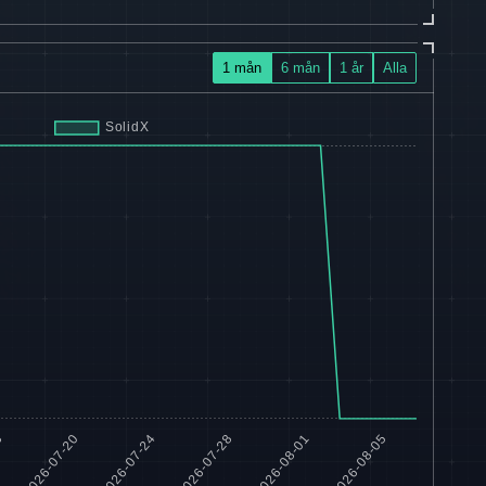
1 mån
6 mån
1 år
Alla