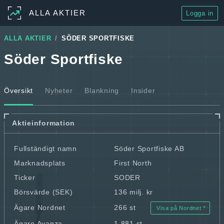
ALLA AKTIER
Logga in
ALLA AKTIER
SÖDER SPORTFISKE
Söder Sportfiske
Översikt
Nyheter
Blankning
Insider
Aktieinformation
Fullständigt namn
Söder Sportfiske AB
Marknadsplats
First North
Ticker
SODER
Börsvärde (SEK)
136 milj. kr
Ägare Nordnet
266 st
Visa på Nordnet
Ägare Avanza
1 881 st