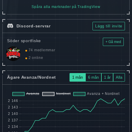
Spåra alla marknader på TradingView
Discord-servrar
Lägg till invite
Söder sportfiske
+ Gå med
74 medlemmar
2 online
Ägare Avanza/Nordnet
1 mån
6 mån
1 år
Alla