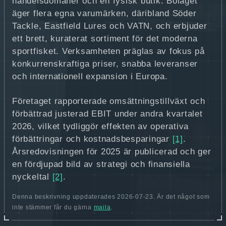
handelsdomäner och en fysisk butik. Bolaget
äger flera egna varumärken, däribland Söder
Tackle, Eastfield Lures och VATN, och erbjuder
ett brett, kuraterat sortiment för det moderna
sportfisket. Verksamheten präglas av fokus på
konkurrenskraftiga priser, snabba leveranser
och internationell expansion i Europa.
Företaget rapporterade omsättningstillväxt och
förbättrad justerad EBIT under andra kvartalet
2026, vilket tydliggör effekten av operativa
förbättringar och kostnadsbesparingar
[1]
.
Årsredovisningen för 2025 är publicerad och ger
en fördjupad bild av strategi och finansiella
nyckeltal
[2]
.
Denna beskrivning uppdaterades 2026-07-23. Är det något som
inte stämmer får du gärna
maila
.