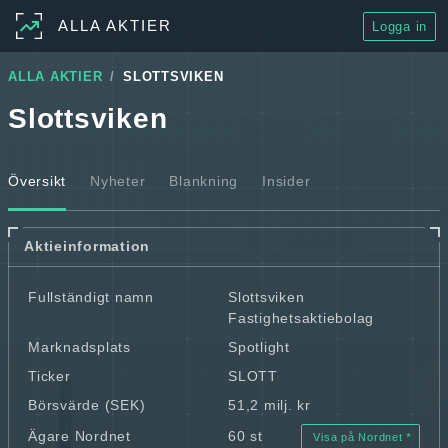
ALLA AKTIER
Logga in
ALLA AKTIER
SLOTTSVIKEN
Slottsviken
Översikt
Nyheter
Blankning
Insider
Aktieinformation
Fullständigt namn
Slottsviken
Fastighetsaktiebolag
Marknadsplats
Spotlight
Ticker
SLOTT
Börsvärde (SEK)
51,2 milj. kr
Ägare Nordnet
60 st
Visa på Nordnet