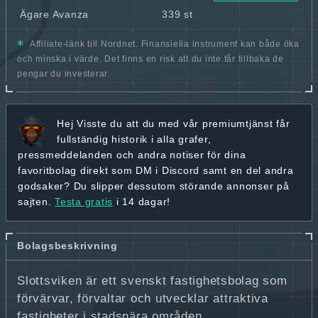
Ägare Avanza
339 st
Affiliate-länk till Nordnet. Finansiella instrument kan både öka
och minska i värde. Det finns en risk att du inte får tillbaka de
pengar du investerar.
Hej
Visste du att du med vår premiumtjänst får
fullständig historik
i alla grafer,
pressmeddelanden och andra
notiser för dina
favoritbolag
direkt som DM i Discord samt en del andra
godsaker? Du slipper dessutom störande annonser på
sajten.
Testa gratis
i 14 dagar!
Bolagsbeskrivning
Slottsviken är ett svenskt fastighetsbolag som
förvärvar, förvaltar och utvecklar attraktiva
fastigheter i stadsnära områden.