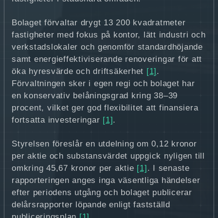
Bolaget förvaltar drygt 13 200 kvadratmeter
fastigheter med fokus på kontor, lätt industri och
verkstadslokaler och genomför standardhöjande
samt energieffektiviserande renoveringar för att
öka hyresvärde och driftsäkerhet
[1]
.
Förvaltningen sker i egen regi och bolaget har
en konservativ belåningsgrad kring 38–39
procent, vilket ger god flexibilitet att finansiera
fortsatta investeringar
[1]
.
Styrelsen föreslår en utdelning om 0,12 kronor
per aktie och substansvärdet uppgick nyligen till
omkring 45,67 kronor per aktie
[1]
. I senaste
rapporteringen anges inga väsentliga händelser
efter periodens utgång och bolaget publicerar
delårsrapporter löpande enligt fastställd
publiceringsplan
[1]
.