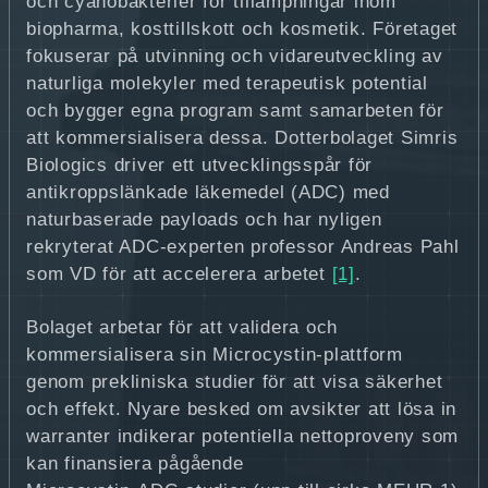
och cyanobakterier för tillämpningar inom
biopharma, kosttillskott och kosmetik. Företaget
fokuserar på utvinning och vidareutveckling av
naturliga molekyler med terapeutisk potential
och bygger egna program samt samarbeten för
att kommersialisera dessa. Dotterbolaget Simris
Biologics driver ett utvecklingsspår för
antikroppslänkade läkemedel (ADC) med
naturbaserade payloads och har nyligen
rekryterat ADC‑experten professor Andreas Pahl
som VD för att accelerera arbetet
[1]
.
Bolaget arbetar för att validera och
kommersialisera sin Microcystin‑plattform
genom prekliniska studier för att visa säkerhet
och effekt. Nyare besked om avsikter att lösa in
warranter indikerar potentiella nettoproveny som
kan finansiera pågående