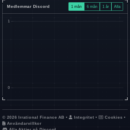
Medlemmar Discord
1 mån
6 mån
1 år
Alla
© 2026 Irrational Finance AB •
Integritet
•
Cookies
•
Användarvillkor
Alla Aktier på Discord