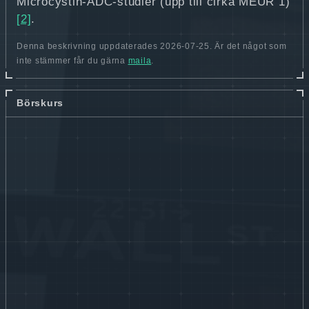
Microcystin‑ADC‑studier (upp till cirka MEUR 1)
[2]
.
Denna beskrivning uppdaterades 2026-07-25. Är det något som
inte stämmer får du gärna
maila
.
Börskurs