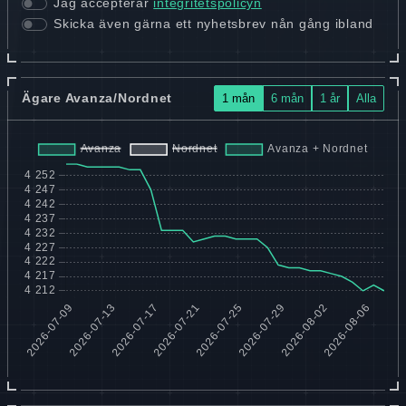
Jag accepterar
integritetspolicyn
Skicka även gärna ett nyhetsbrev nån gång ibland
Ägare Avanza/Nordnet
1 mån
6 mån
1 år
Alla