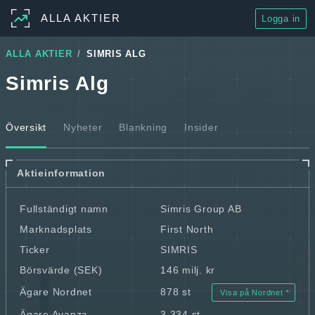
ALLA AKTIER
Logga in
ALLA AKTIER
SIMRIS ALG
Simris Alg
Översikt
Nyheter
Blankning
Insider
Aktieinformation
Fullständigt namn
Simris Group AB
Marknadsplats
First North
Ticker
SIMRIS
Börsvärde (SEK)
146 milj. kr
Ägare Nordnet
878 st
Visa på Nordnet
Ägare Avanza
3 334 st