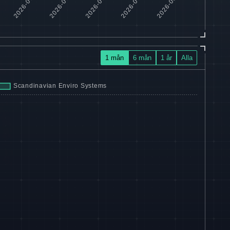
1 mån
6 mån
1 år
Alla