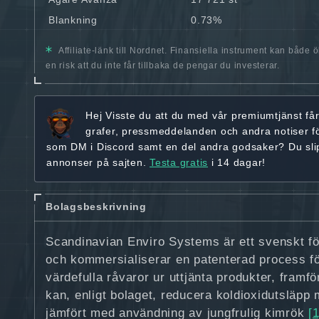
Blankning
0.73%
Affiliate-länk till Nordnet. Finansiella instrument kan både 
en risk att du inte får tillbaka de pengar du investerar.
Hej
Visste du att du med vår premiumtjänst få
grafer, pressmeddelanden och andra
notiser f
som DM i Discord samt en del andra godsaker? Du sl
annonser på sajten.
Testa gratis
i 14 dagar!
Bolagsbeskrivning
Scandinavian Enviro Systems är ett svenskt f
och kommersialiserar en patenterad process fö
värdefulla råvaror ur uttjänta produkter, framf
kan, enligt bolaget, reducera koldioxidutsläpp 
jämfört med användning av jungfrulig kimrök
[1