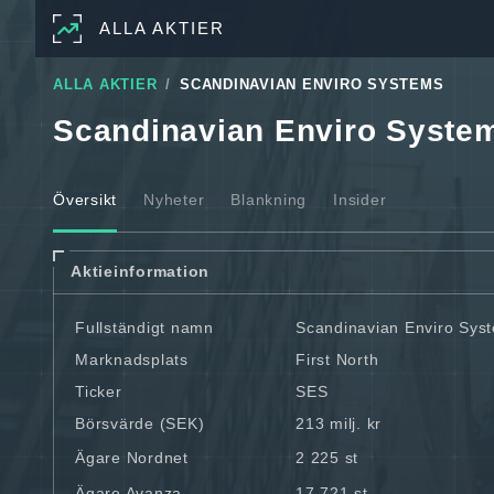
ALLA AKTIER
ALLA AKTIER
SCANDINAVIAN ENVIRO SYSTEMS
Scandinavian Enviro Syste
Översikt
Nyheter
Blankning
Insider
Aktieinformation
Fullständigt namn
Scandinavian Enviro Sys
Marknadsplats
First North
Ticker
SES
Börsvärde (SEK)
213 milj. kr
Ägare Nordnet
2 225 st
Ägare Avanza
17 721 st