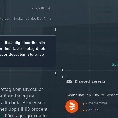
2026-08-04
öka och minska i värde. Det finns
r
fullständig historik
i alla
ör dina favoritbolag
direkt
ipper dessutom störande
Spå
Discord-servrar
öretag som utvecklar
Scandinavian Enviro Syste
r återvinning av
örallt däck. Processen
? medlemmar
med upp till 93 procent
? online
]
. Företaget grundades