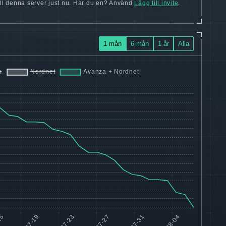
 till denna server just nu. Har du en? Använd
Lägg till invite
.
1 mån
6 mån
1 år
Alla