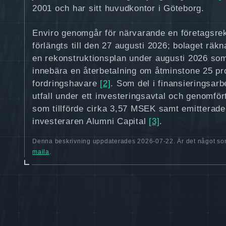
2001 och har sitt huvudkontor i Göteborg.
Enviro genomgår för närvarande en företagsre
förlängts till den 27 augusti 2026; bolaget räk
en rekonstruktionsplan under augusti 2026 som
innebära en återbetalning om åtminstone 25 proc
fordringshavare
[2]
. Som del i finansieringsarb
utfall under ett investeringsavtal och genomför
som tillförde cirka 3,57 MSEK samt emitterade 
investeraren Alumni Capital
[3]
.
Denna beskrivning uppdaterades 2026-07-22. Är det något som
maila
.