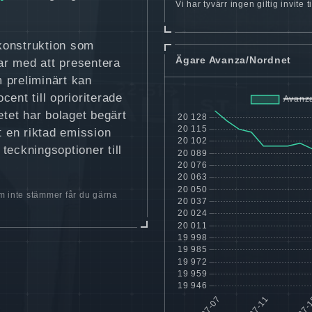
Vi har tyvärr ingen giltig invite
konstruktion som
Ägare Avanza/Nordnet
nar med att presentera
 preliminärt kan
ent till oprioriterade
etet har bolaget begärt
t en riktad emission
teckningsoptioner till
 inte stämmer får du gärna