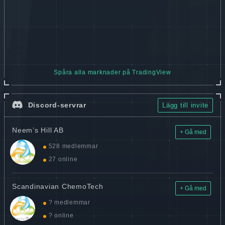
Spåra alla marknader på TradingView
Discord-servrar
Lägg till invite
Neem’s Hill AB
+ Gå med
528 medlemmar
27 online
Scandinavian ChemoTech
+ Gå med
? medlemmar
? online