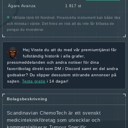
Ägare Avanza
1 817 st
Affiliate-länk till Nordnet. Finansiella instrument kan både öka
och minska i värde. Det finns en risk att du inte får tillbaka de
pengar du investerar.
Hej
Visste du att du med vår premiumtjänst får
fullständig historik
i alla grafer,
pressmeddelanden och andra
notiser för dina
favoritbolag
direkt som DM i Discord samt en del andra
godsaker? Du slipper dessutom störande annonser på
sajten.
Testa gratis
i 14 dagar!
Bolagsbeskrivning
Scandinavian ChemoTech är ett svenskt
medicinteknikföretag som utvecklar och
kommersialiserar Tumour Specific