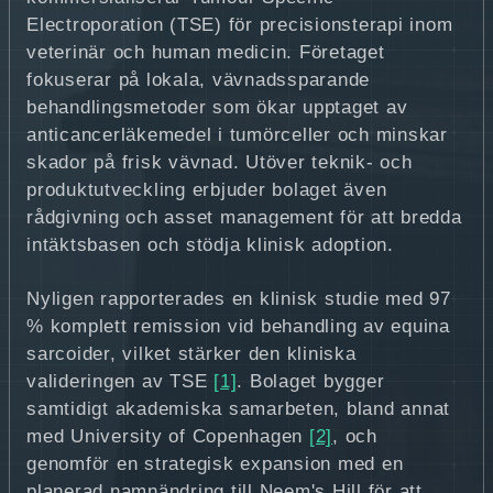
Electroporation (TSE) för precisionsterapi inom
veterinär och human medicin. Företaget
fokuserar på lokala, vävnadssparande
behandlingsmetoder som ökar upptaget av
anticancerläkemedel i tumörceller och minskar
skador på frisk vävnad. Utöver teknik- och
produktutveckling erbjuder bolaget även
rådgivning och asset management för att bredda
intäktsbasen och stödja klinisk adoption.
Nyligen rapporterades en klinisk studie med 97
% komplett remission vid behandling av equina
sarcoider, vilket stärker den kliniska
valideringen av TSE
[1]
. Bolaget bygger
samtidigt akademiska samarbeten, bland annat
med University of Copenhagen
[2]
, och
genomför en strategisk expansion med en
planerad namnändring till Neem's Hill för att