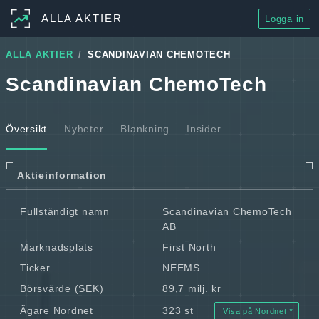
ALLA AKTIER
Logga in
ALLA AKTIER
SCANDINAVIAN CHEMOTECH
Scandinavian ChemoTech
Översikt
Nyheter
Blankning
Insider
Aktieinformation
Fullständigt namn
Scandinavian ChemoTech
AB
Marknadsplats
First North
Ticker
NEEMS
Börsvärde (SEK)
89,7 milj. kr
Ägare Nordnet
323 st
Visa på Nordnet