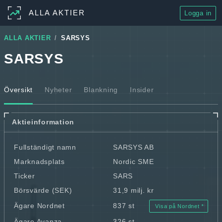
ALLA AKTIER
Logga in
ALLA AKTIER
SARSYS
SARSYS
Översikt
Nyheter
Blankning
Insider
Aktieinformation
Fullständigt namn
SARSYS AB
Marknadsplats
Nordic SME
Ticker
SARS
Börsvärde (SEK)
31,9 milj. kr
Ägare Nordnet
837 st
Visa på Nordnet
Ägare Avanza
326 st