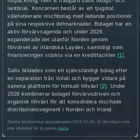
förpackning, hem & trädgård samt skogs- och
lantbruk. Koncernen består av ett tjugotal
väletablerade nischbolag med ledande positioner
på sina respektive delmarknader. Bolaget har en
aktiv förvärvsagenda och under 2026
expanderade det utanför Norden genom
förvärvet av irländska Laydex, samtidigt som
finansieringen stärkts via en kreditfacilitet
[1]
.
Salix bildades som ett självständigt bolag efter
en separation från Volati och bygger vidare på
samma plattform för fortsatt tillväxt
[2]
. Under
2026 kombinerar bolaget förvärvsdriven och
organisk tillväxt för att konsolidera nischade
distributionssegment i Norden och Irland.
Denna beskrivning uppdaterades 2026-07-25. Är det något som
inte stämmer får du gärna
maila
.