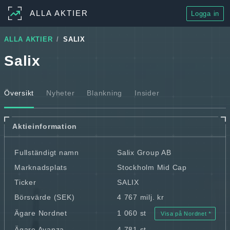
ALLA AKTIER
Logga in
ALLA AKTIER
SALIX
Salix
Översikt
Nyheter
Blankning
Insider
Aktieinformation
Fullständigt namn
Salix Group AB
Marknadsplats
Stockholm Mid Cap
Ticker
SALIX
Börsvärde (SEK)
4 767 milj. kr
Ägare Nordnet
1 060 st
Visa på Nordnet
Ägare Avanza
4 781 st