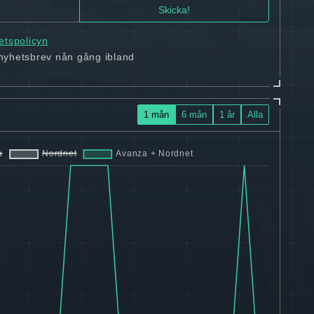
tetspolicyn
 nyhetsbrev nån gång ibland
1 mån
6 mån
1 år
Alla