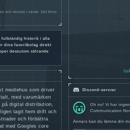
öka och minska i värde. Det finns
r
fullständig historik
i alla
ör dina favoritbolag
direkt
ipper dessutom störande
Spå
kt mediehus som driver
Discord-servrar
italt, med varumärken
å digital distribution,
Oh no! Vi har inge
Communication Nord
ligen tagit hem drift och
stnader och förbättra
Annars kan du lämna din mej
and med Googles core