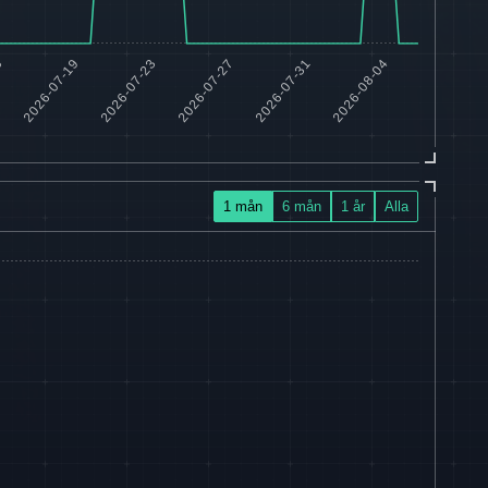
1 mån
6 mån
1 år
Alla