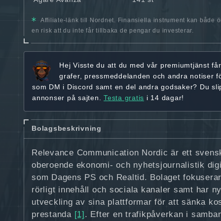
Affiliate-länk till Nordnet. Finansiella instrument kan både 
en risk att du inte får tillbaka de pengar du investerar.
Hej
Visste du att du med vår premiumtjänst få
grafer, pressmeddelanden och andra
notiser f
som DM i Discord samt en del andra godsaker? Du sl
annonser på sajten.
Testa gratis
i 14 dagar!
Bolagsbeskrivning
Relevance Communication Nordic är ett svens
oberoende ekonomi- och nyhetsjournalistik dig
som Dagens PS och Realtid. Bolaget fokuserar p
rörligt innehåll och sociala kanaler samt har ny
utveckling av sina plattformar för att sänka ko
prestanda
[1]
. Efter en trafikpåverkan i samb