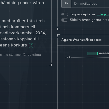
erhämtning under våren
@
Jag accepterar
integri
Skicka även gärna ett
 med profiler från tech
xt och kommersiell
 medieverksamhet 2024,
ssionen kopplad till
Ägare Avanza/Nordnet
jarens konkurs
[3]
.
 inte stämmer får du gärna