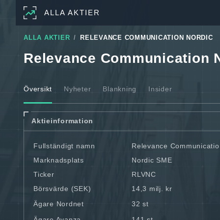
ALLA AKTIER
ALLA AKTIER
RELEVANCE COMMUNICATION NORDIC
Relevance Communication 
Översikt
Nyheter
Blankning
Insider
Aktieinformation
Fullständigt namn
Relevance Communicatio
Marknadsplats
Nordic SME
Ticker
RLVNC
Börsvärde (SEK)
14,3 milj. kr
Ägare Nordnet
32 st
Ägare Avanza
141 st