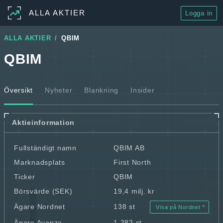
ALLA AKTIER
Logga in
ALLA AKTIER
QBIM
QBIM
Översikt
Nyheter
Blankning
Insider
Aktieinformation
Fullständigt namn
QBIM AB
Marknadsplats
First North
Ticker
QBIM
Börsvärde (SEK)
19,4 milj. kr
Ägare Nordnet
138 st
Visa på Nordnet
Ägare Avanza
1 282 st