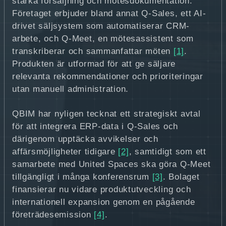
stärka försäljning och mötesdokumentation.
Företaget erbjuder bland annat Q-Sales, ett AI-
drivet säljsystem som automatiserar CRM-
arbete, och Q-Meet, en mötesassistent som
transkriberar och sammanfattar möten
[1]
.
Produkten är utformad för att ge säljare
relevanta rekommendationer och prioriteringar
utan manuell administration.
QBIM har nyligen tecknat ett strategiskt avtal
för att integrera ERP-data i Q-Sales och
därigenom upptäcka avvikelser och
affärsmöjligheter tidigare
[2]
, samtidigt som ett
samarbete med United Spaces ska göra Q-Meet
tillgängligt i många konferensrum
[3]
. Bolaget
finansierar nu vidare produktutveckling och
internationell expansion genom en pågående
företrädesemission
[4]
.