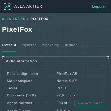
ALLA AKTIER
Logga in
ALLA AKTIER
PIXELFOX
PixelFox
Översikt
Nyheter
Blankning
Insider
Aktieinformation
Fullständigt namn
PixelFox AB
Marknadsplats
Nordic SME
Ticker
PIXEL
Börsvärde (SEK)
72,6 milj. kr
Ägare Nordnet
293 st
Visa på Nordnet
Ägare Avanza
1 010 st