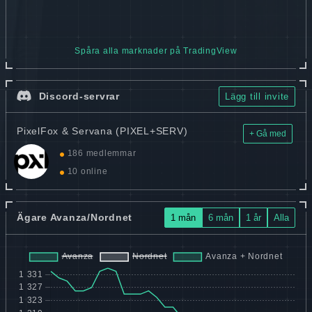
Spåra alla marknader på TradingView
Discord-servrar
Lägg till invite
PixelFox & Servana (PIXEL+SERV)
+ Gå med
186 medlemmar
10 online
Ägare Avanza/Nordnet
1 mån
6 mån
1 år
Alla