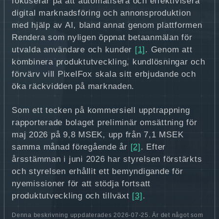
fokuserar på att automatisera och effektivisera
digital marknadsföring och annonsproduktion
med hjälp av AI, bland annat genom plattformen
Rendera som nyligen öppnat betaanmälan för
utvalda användare och kunder
[1]
. Genom att
kombinera produktutveckling, kundlösningar och
förvärv vill PixelFox skala sitt erbjudande och
öka räckvidden på marknaden.
Som ett tecken på kommersiell upptrappning
rapporterade bolaget preliminär omsättning för
maj 2026 på 9,8 MSEK, upp från 7,1 MSEK
samma månad föregående år
[2]
. Efter
årsstämman i juni 2026 har styrelsen förstärkts
och styrelsen erhållit ett bemyndigande för
nyemissioner för att stödja fortsatt
produktutveckling och tillväxt
[3]
.
Denna beskrivning uppdaterades 2026-07-25. Är det något som