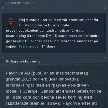
pengar du investerar.
Hej
Visste du att du med vår premiumtjänst får
fullständig historik
i alla grafer,
pressmeddelanden och andra
notiser för dina
favoritbolag
direkt som DM i Discord samt en del andra
godsaker? Du slipper dessutom störande annonser på
sajten.
Testa gratis
i 14 dagar!
Bolagsbeskrivning
Paydrive AB (publ) är ett insurtechföretag
grundat 2013 och erbjuder innovativa
bilförsäkringar med en "pay-as-you-drive"-
modell i Sverige. Genom att endast betala för de
mil som körs och belöna säker körning med
rabatterade premier, strävar Paydrive efter att