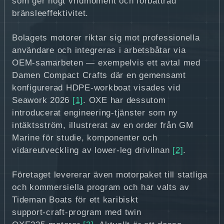
som ger högt vridmoment och förbättrad
bränsleeffektivitet.
Bolagets motorer riktar sig mot professionella
användare och integreras i arbetsbåtar via
OEM‑samarbeten — exempelvis ett avtal med
Damen Compact Crafts där en gemensamt
konfigurerad HDPE‑workboat visades vid
Seawork 2026
[1]
. OXE har dessutom
introducerat engineering‑tjänster som ny
intäktsström, illustrerat av en order från GM
Marine för studie, komponenter och
vidareutveckling av lower‑leg drivlinan
[2]
.
Företaget levererar även motorpaket till statliga
och kommersiella program och har valts av
Tideman Boats för ett karibiskt
support‑craft‑program med twin