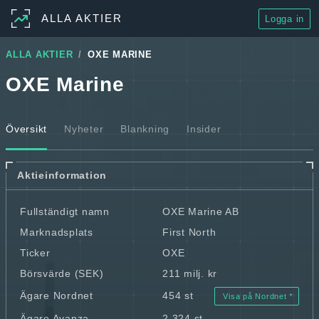
ALLA AKTIER
Logga in
ALLA AKTIER
OXE MARINE
OXE Marine
Översikt
Nyheter
Blankning
Insider
Aktieinformation
Fullständigt namn
OXE Marine AB
Marknadsplats
First North
Ticker
OXE
Börsvärde (SEK)
211 milj. kr
Ägare Nordnet
454 st
Visa på Nordnet
Ägare Avanza
2 324 st