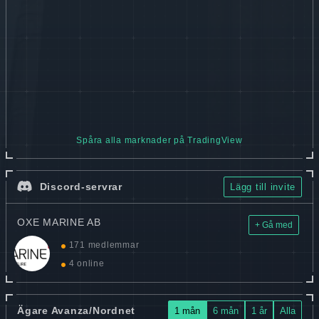
Spåra alla marknader på TradingView
Discord-servrar
Lägg till invite
OXE MARINE AB
+ Gå med
171 medlemmar
4 online
Ägare Avanza/Nordnet
1 mån
6 mån
1 år
Alla