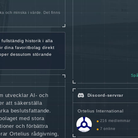
öka och minska i värde. Det finns
r
fullständig historik
i alla
ör dina favoritbolag
direkt
ipper dessutom störande
Spå
om utvecklar AI- och
Discord-servrar
er att säkerställa
ärka beslutsfattande.
Ortelius International
bolaget med stora
216 medlemmar
tioner och förbättra
7 online
ar Ortelius rådgivning,