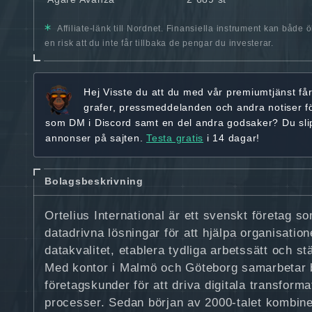
Affiliate-länk till Nordnet. Finansiella instrument kan både 
en risk att du inte får tillbaka de pengar du investerar.
Hej
Visste du att du med vår premiumtjänst få
grafer, pressmeddelanden och andra
notiser f
som DM i Discord samt en del andra godsaker? Du sl
annonser på sajten.
Testa gratis
i 14 dagar!
Bolagsbeskrivning
Ortelius International är ett svenskt företag s
datadrivna lösningar för att hjälpa organisation
datakvalitet, etablera tydliga arbetssätt och st
Med kontor i Malmö och Göteborg samarbetar 
företagskunder för att driva digitala transforma
processer. Sedan början av 2000‑talet kombiner