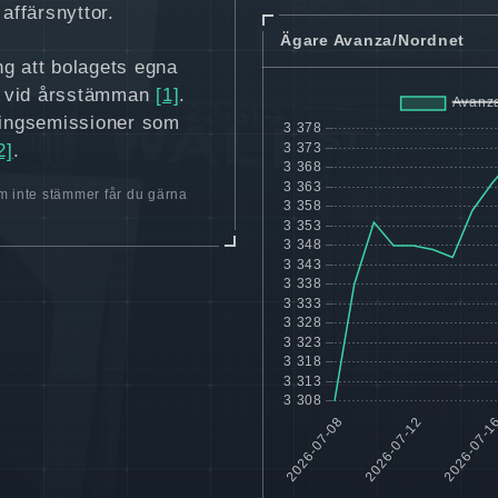
affärsnyttor.
Ägare Avanza/Nordnet
ng att bolagets egna
as vid årsstämman
[1]
.
tningsemissioner som
2]
.
 inte stämmer får du gärna