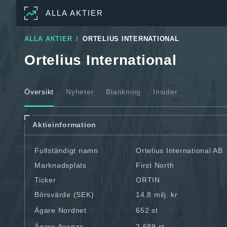
ALLA AKTIER
ALLA AKTIER
ORTELIUS INTERNATIONAL
Ortelius International
Översikt
Nyheter
Blankning
Insider
Aktieinformation
Fullständigt namn
Ortelius International AB
Marknadsplats
First North
Ticker
ORTIN
Börsvärde (SEK)
14,8 milj. kr
Ägare Nordnet
652 st
Ägare Avanza
2 689 st