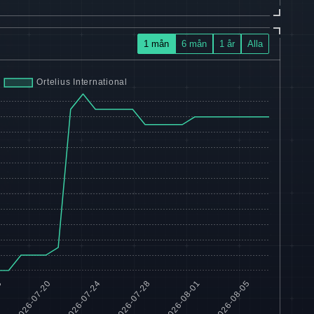
1 mån
6 mån
1 år
Alla