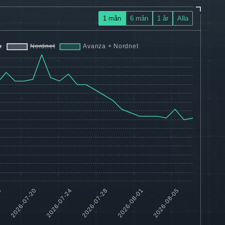
1 mån
6 mån
1 år
Alla