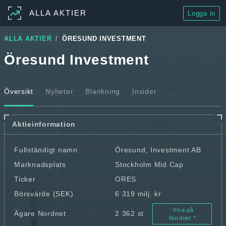
ALLA AKTIER
Logga in
ALLA AKTIER
ÖRESUND INVESTMENT
Öresund Investment
Översikt
Nyheter
Blankning
Insider
Aktieinformation
Fullständigt namn
Öresund, Investment AB
Marknadsplats
Stockholm Mid Cap
Ticker
ORES
Börsvärde (SEK)
6 319 milj. kr
Visa på
Ägare Nordnet
2 362 st
Nordnet