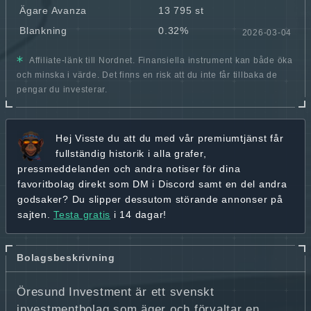
Ägare Avanza
13 795 st
Blankning
0.32%
2026-03-04
Affiliate-länk till Nordnet. Finansiella instrument kan både öka
och minska i värde. Det finns en risk att du inte får tillbaka de
pengar du investerar.
Hej
Visste du att du med vår premiumtjänst får
fullständig historik
i alla grafer,
pressmeddelanden och andra
notiser för dina
favoritbolag
direkt som DM i Discord samt en del andra
godsaker? Du slipper dessutom störande annonser på
sajten.
Testa gratis
i 14 dagar!
Bolagsbeskrivning
Öresund Investment är ett svenskt
investmentbolag som äger och förvaltar en