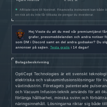
Affiliate-länk till Nordnet. Finansiella instrument kan både 
en risk att du inte får tillbaka de pengar du investerar.
Hej
Visste du att du med vår premiumtjänst få
grafer, pressmeddelanden och andra
notiser f
som DM i Discord samt en del andra godsaker? Du sl
annonser på sajten.
Testa gratis
i 14 dagar!
Bolagsbeskrivning
OptiCept Technologies är ett svenskt teknolog
elektriska och vakuuminfusionslösningar för l
växtindustrin. Företagets patenterade pulseran
och Vacuum Infusion-teknik används för att öka
förlänga hållbarhet, minska svinn och förbättr
näringsinnehåll. Lösningarna riktar sig både til