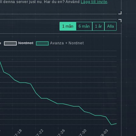
 till denna server just nu. Har du en? Använd
Lägg till invite
.
1 mån
6 mån
1 år
Alla