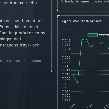
Vi har tyvärr ingen giltig invite
ar ger kommersiella
rotning, överlevnad och
Ägare Avanza/Nordnet
Boost, där en enhet
Samtidigt stärker en ny
nläggning i
erations frityr- och
 inte stämmer får du gärna