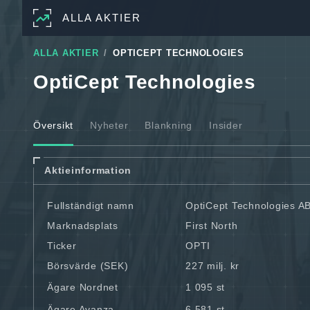
ALLA AKTIER
ALLA AKTIER
OPTICEPT TECHNOLOGIES
OptiCept Technologies
Översikt
Nyheter
Blankning
Insider
Aktieinformation
Fullständigt namn
OptiCept Technologies A
Marknadsplats
First North
Ticker
OPTI
Börsvärde (SEK)
227 milj. kr
Ägare Nordnet
1 095 st
Ägare Avanza
6 581 st