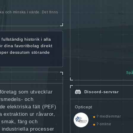
öka och minska i värde. Det finns
r
fullständig historik
i alla
ör dina favoritbolag
direkt
ipper dessutom störande
Spå
iföretag som utvecklar
Discord-servrar
ivsmedels- och
de elektriska fält (PEF)
Opticept
 extraktion ur råvaror,
? medlemmar
a smak, färg och
? online
l industriella processer