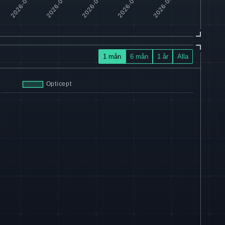
1 mån
6 mån
1 år
Alla