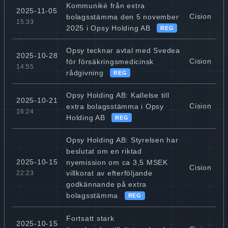
Kommuniké från extra
2025-11-05
Cision
bolagsstämma den 5 november
15:33
2025 i Opsy Holding AB
REG
Opsy tecknar avtal med Svedea
2025-10-28
Cision
för försäkringsmedicinsk
14:55
rådgivning
REG
Opsy Holding AB: Kallelse till
2025-10-21
Cision
extra bolagsstämma i Opsy
16:24
Holding AB
REG
Opsy Holding AB: Styrelsen har
beslutat om en riktad
2025-10-15
nyemission om ca 3,5 MSEK
Cision
villkorat av efterföljande
22:23
godkännande på extra
bolagsstämma
REG
Fortsatt stark
2025-10-15