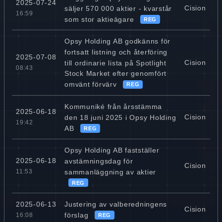
2025-07-24
Cision
säljer 570 000 aktier - kvarstår
16:59
som stor aktieägare
REG
Opsy Holding AB godkänns för
fortsatt listning och återföring
2025-07-08
Cision
till ordinarie lista på Spotlight
08:43
Stock Market efter genomfört
omvänt förvärv
REG
Kommuniké från årsstämma
2025-06-18
Cision
den 18 juni 2025 i Opsy Holding
19:42
AB
REG
Opsy Holding AB fastställer
2025-06-18
avstämningsdag för
Cision
sammanläggning av aktier
11:53
REG
Justering av valberedningens
2025-06-13
Cision
förslag
16:08
REG