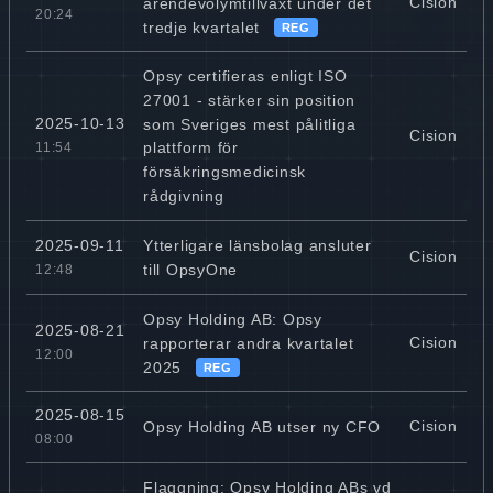
Cision
ärendevolymtillväxt under det
20:24
tredje kvartalet
REG
Opsy certifieras enligt ISO
27001 - stärker sin position
2025-10-13
som Sveriges mest pålitliga
Cision
plattform för
11:54
försäkringsmedicinsk
rådgivning
Ytterligare länsbolag ansluter
2025-09-11
Cision
till OpsyOne
12:48
Opsy Holding AB: Opsy
2025-08-21
Cision
rapporterar andra kvartalet
12:00
2025
REG
2025-08-15
Cision
Opsy Holding AB utser ny CFO
08:00
Flaggning: Opsy Holding ABs vd