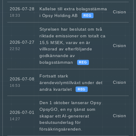
Kallelse till extra bolagsstämma
2026-07-28
Cision
i Opsy Holding AB
18:33
REG
Styrelsen har beslutat om två
riktade emissioner om totalt ca
2026-07-27
15,5 MSEK, varav en är
Cision
villkorad av efterföljande
22:52
godkännande av
bolagsstämman
REG
Fortsatt stark
2026-07-08
Cision
ärendevolymtillväxt under det
16:53
andra kvartalet
REG
Den 1 oktober lanserar Opsy
OpsyGO, en ny tjänst som
2026-07-01
Cision
skapar ett AI-genererat
14:27
beslutsunderlag för
försäkringsärenden.