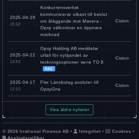
Konkurrensverket
kommunicerar utkast till beslut
2025-04-29
Cision
om åläggande mot Mavera -
15:32
Opsy välkomnar en öppnare
marknad
Opsy Holding AB meddelar
2025-04-22
utfall för nyttjandet av
Cision
teckningsoptioner serie TO 8
13:52
REG
Fler Länsbolag ansluter till
2025-04-17
Cision
OpsyOne
12:22
Visa äldre nyheter
© 2026 Irrational Finance AB •
Integritet
•
Cookies
•
Användarvillkor