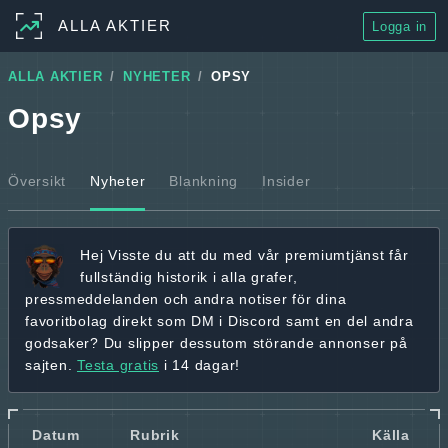
ALLA AKTIER
Logga in
ALLA AKTIER
NYHETER
OPSY
Opsy
Översikt
Nyheter
Blankning
Insider
Hej
Visste du att du med vår premiumtjänst får
fullständig historik
i alla grafer,
pressmeddelanden och andra
notiser för dina
favoritbolag
direkt som DM i Discord samt en del andra
godsaker? Du slipper dessutom störande annonser på
sajten.
Testa gratis
i 14 dagar!
Datum
Rubrik
Källa