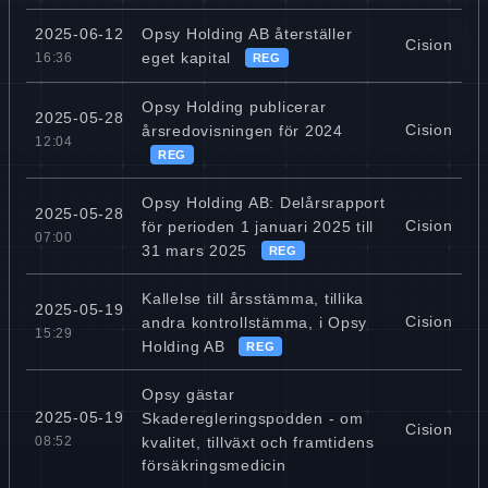
Opsy Holding AB återställer
2025-06-12
Cision
eget kapital
16:36
REG
Opsy Holding publicerar
2025-05-28
Cision
årsredovisningen för 2024
12:04
REG
Opsy Holding AB: Delårsrapport
2025-05-28
Cision
för perioden 1 januari 2025 till
07:00
31 mars 2025
REG
Kallelse till årsstämma, tillika
2025-05-19
Cision
andra kontrollstämma, i Opsy
15:29
Holding AB
REG
Opsy gästar
2025-05-19
Skaderegleringspodden - om
Cision
kvalitet, tillväxt och framtidens
08:52
försäkringsmedicin