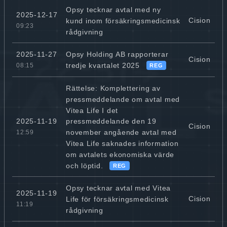
Opsy tecknar avtal med ny
2025-12-17
Cision
kund inom försäkringsmedicinsk
09:23
rådgivning
Opsy Holding AB rapporterar
2025-11-27
Cision
tredje kvartalet 2025
08:15
REG
Rättelse: Komplettering av
pressmeddelande om avtal med
Vitea Life I det
2025-11-19
pressmeddelande den 19
Cision
november angående avtal med
12:59
Vitea Life saknades information
om avtalets ekonomiska värde
och löptid.
REG
Opsy tecknar avtal med Vitea
2025-11-19
Cision
Life för försäkringsmedicinsk
11:19
rådgivning