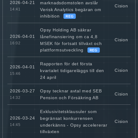
2026-04-21
marknadsdomstolen avslår
Cision
Verisk Analytics begäran om
14:41
inhibition
REG
Opsy Holding AB säkrar
2026-04-01
lånefinansiering om ca 4,8
Cision
MSEK för fortsatt tillväxt och
16:02
plattformsutveckling
REG
Rapporten för det första
2026-04-01
Cision
kvartalet tidigareläggs till den
15:46
24 april
Opsy tecknar avtal med SEB
2026-03-27
Cision
Pension och Försäkring AB
14:32
Exklusivitetsklausuler som
2026-03-24
begränsat konkurrensen
Cision
underkänns - Opsy accelererar
14:45
tillväxten