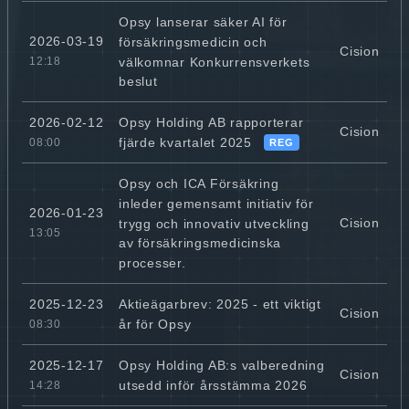
Opsy lanserar säker AI för
2026-03-19
försäkringsmedicin och
Cision
välkomnar Konkurrensverkets
12:18
beslut
Opsy Holding AB rapporterar
2026-02-12
Cision
fjärde kvartalet 2025
08:00
REG
Opsy och ICA Försäkring
inleder gemensamt initiativ för
2026-01-23
Cision
trygg och innovativ utveckling
13:05
av försäkringsmedicinska
processer.
Aktieägarbrev: 2025 - ett viktigt
2025-12-23
Cision
år för Opsy
08:30
Opsy Holding AB:s valberedning
2025-12-17
Cision
utsedd inför årsstämma 2026
14:28