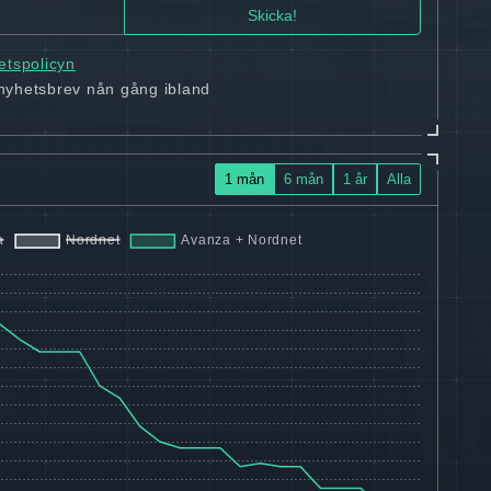
tetspolicyn
 nyhetsbrev nån gång ibland
1 mån
6 mån
1 år
Alla