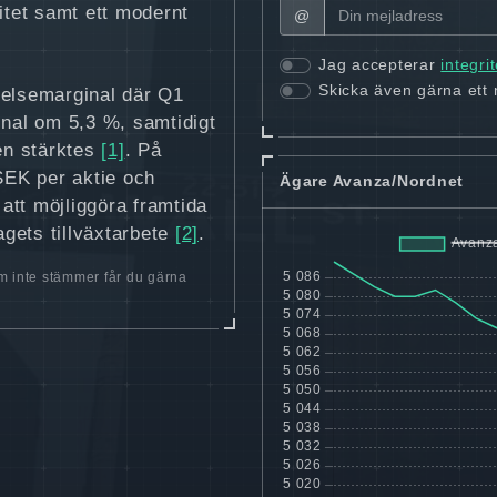
itet samt ett modernt
@
Jag accepterar
integri
Skicka även gärna ett
relsemarginal där Q1
nal om 5,3 %, samtidigt
en stärktes
[1]
. På
SEK per aktie och
Ägare Avanza/Nordnet
att möjliggöra framtida
agets tillväxtarbete
[2]
.
 inte stämmer får du gärna