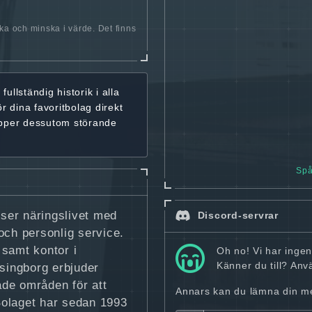
öka och minska i värde. Det finns
r
fullständig historik
i alla
ör dina favoritbolag
direkt
ipper dessutom störande
Spå
ser näringslivet med
Discord-servrar
ch personlig service.
samt kontor i
Oh no! Vi har inge
Känner du till? An
singborg erbjuder
de områden för att
Annars kan du lämna din mej
Bolaget har sedan 1993