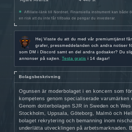
Affiliate-länk till Nordnet. Finansiella instrument kan både 
en risk att du inte får tillbaka de pengar du investerar.
Hej
Visste du att du med vår premiumtjänst få
grafer, pressmeddelanden och andra
notiser f
som DM i Discord samt en del andra godsaker? Du sl
annonser på sajten.
Testa gratis
i 14 dagar!
Bolagsbeskrivning
Ogunsen är moderbolaget i en koncern som för
kompetens genom specialiserade varumärken o
Genom dotterbolagen SJR in Sweden och Wes 
Stockholm, Uppsala, Göteborg, Malmö och Hel
bolaget rekrytering och bemanning inom nischa
underlätta utvecklingen på arbetsmarknaden. 