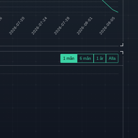
1 mån
6 mån
1 år
Alla