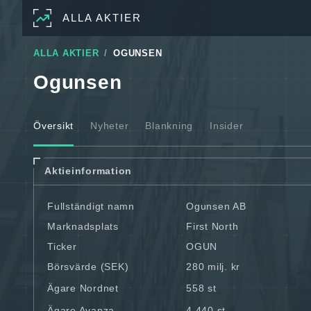
ALLA AKTIER
ALLA AKTIER
OGUNSEN
Ogunsen
Översikt
Nyheter
Blankning
Insider
Aktieinformation
Fullständigt namn
Ogunsen AB
Marknadsplats
First North
Ticker
OGUN
Börsvärde (SEK)
280 milj. kr
Ägare Nordnet
558 st
Ägare Avanza
4 440 st