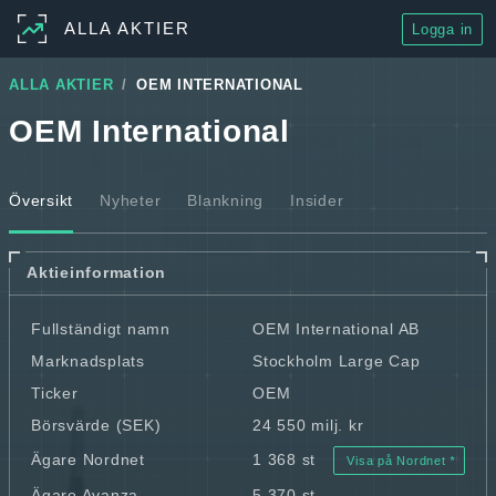
ALLA AKTIER
Logga in
ALLA AKTIER
OEM INTERNATIONAL
OEM International
Översikt
Nyheter
Blankning
Insider
Aktieinformation
Fullständigt namn
OEM International AB
Marknadsplats
Stockholm Large Cap
Ticker
OEM
Börsvärde (SEK)
24 550 milj. kr
Ägare Nordnet
1 368 st
Visa på Nordnet
Ägare Avanza
5 370 st