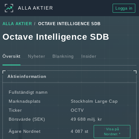
ALLA AKTIER
Logga in
ALLA AKTIER
OCTAVE INTELLIGENCE SDB
Octave Intelligence SDB
Översikt
Nyheter
Blankning
Insider
Aktieinformation
Fullständigt namn
Marknadsplats
Stockholm Large Cap
Ticker
OCTV
Börsvärde (SEK)
49 688 milj. kr
Visa på
Ägare Nordnet
4 087 st
Nordnet