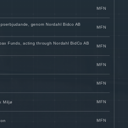
MFN
köpserbjudande, genom Nordahl Bidco AB
MFN
 Apax Funds, acting through Nordahl BidCo AB
MFN
MFN
MFN
MFN
 Miljø
MFN
ion