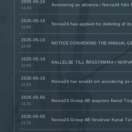
2025-05-16
Avnotering av aktierna i Norva24 frå
12:23
2025-05-16
Norva24 has applied for delisting of 
11:00
2025-05-16
NOTICE CONVENING THE ANNUAL G
11:00
2025-05-16
KALLELSE TILL ÅRSSTÄMMA I NORVA
11:00
2025-05-16
Norva24 har ansökt om avnotering av 
11:00
2025-05-05
Norva24 Group AB acquires Kanal Türp
11:33
2025-05-05
Norva24 Group AB förvärvar Kanal Türp
11:33