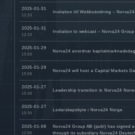
2025-01-31
Invitation till Webbsändning – Norva2
12:33
2025-01-31
Invitation to webcast – Norva24 Group
12:33
2025-01-29
Norva24 anordnar kapitalmarknadsda
15:00
2025-01-29
Norva24 will host a Capital Markets D
15:00
2025-01-27
Leadership transition in Norva24 Norw
15:30
2025-01-27
Ledarskapsbyte i Norva24 Norge
15:30
Norva24 Group AB (publ) has signed a
2025-01-08
through its subsidiary Norva24 Deuts
12:00