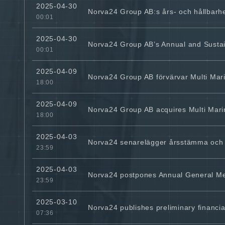
2025-04-30
Norva24 Group AB:s års- och hållbarhet
00:01
2025-04-30
Norva24 Group AB’s Annual and Sustain
00:01
2025-04-09
Norva24 Group AB förvärvar Multi Mar
18:00
2025-04-09
Norva24 Group AB acquires Multi Mari
18:00
2025-04-03
Norva24 senarelägger årsstämma och å
23:59
2025-04-03
Norva24 postpones Annual General Mee
23:59
2025-03-10
Norva24 publishes preliminary financia
07:36