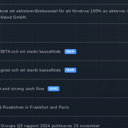
at ett aktieöverlåtelseavtal för att förvärva 100% av aktierna 
schland GmbH.
 EBITA och ett starkt kassaflöde
MAR
rginal och ett starkt kassaflöde
MAR
A and strong cash flow
MAR
 & Roadshow in Frankfurt and Paris
24 Groups Q3 rapport 2024 publiceras 15 november