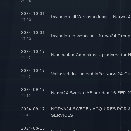
20:05
2024-10-31
Invitation till Webbsändning – Norva2
17:33
2024-10-31
Invitation to webcast – Norva24 Grou
17:33
2024-10-17
Nomination Committee appointed for 
11:17
2024-10-17
Valberedning utsedd inför Norva24 G
11:17
2024-09-17
Norva24 Sverige AB har den 16 SEP 20
11:40
NORVA24 SWEDEN ACQUIRES RÖR & 
2024-09-17
SERVICES
11:40
2024-08-15