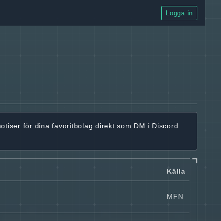
Logga in
notiser för dina favoritbolag
direkt som DM i Discord
Källa
MFN