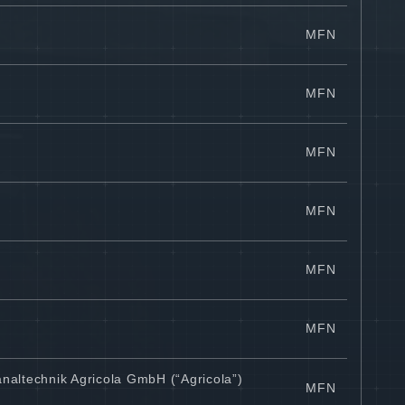
MFN
MFN
MFN
MFN
MFN
MFN
naltechnik Agricola GmbH (“Agricola”)
MFN