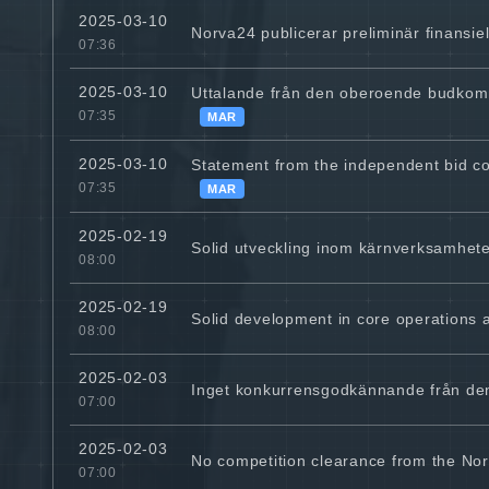
2025-03-10
Norva24 publicerar preliminär finansiel
07:36
2025-03-10
Uttalande från den oberoende budkom
07:35
MAR
2025-03-10
Statement from the independent bid co
07:35
MAR
2025-02-19
Solid utveckling inom kärnverksamhete
08:00
2025-02-19
Solid development in core operations 
08:00
2025-02-03
Inget konkurrensgodkännande från den
07:00
2025-02-03
No competition clearance from the Nor
07:00