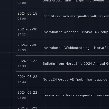
Solid growth and margin improvement o
08:00
2024-08-15
God tillväxt och marginalförbättring o
08:00
2024-07-30
Invitation to webcast – Norva24 Group
17:33
2024-07-30
Invitation till Webbsändning – Norva2
17:33
2024-05-22
Bulletin from Norva24’s 2024 Annual 
17:33
2024-05-22
Norva24 Group AB (publ) har idag, den
17:33
2024-05-22
Levererar på förvärvsagendan, verksam
08:00
2024-05-22