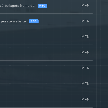
MFN
g på bolagets hemsida
REG
MFN
rporate website
REG
MFN
MFN
MFN
MFN
MFN