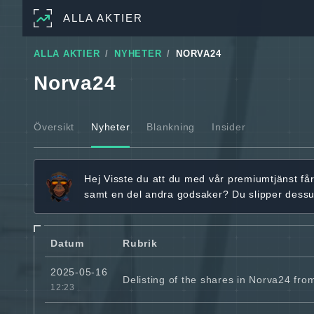
ALLA AKTIER
ALLA AKTIER
NYHETER
NORVA24
Norva24
Översikt
Nyheter
Blankning
Insider
Hej
Visste du att du med vår premiumtjänst få
samt en del andra godsaker? Du slipper dess
Datum
Rubrik
2025-05-16
Delisting of the shares in Norva24 fr
12:23