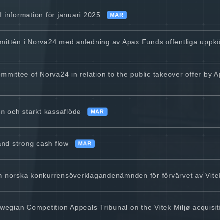
l information för januari 2025
MAR
mittén i Norva24 med anledning av Apax Funds offentliga upp
mmittee of Norva24 in relation to the public takeover offer by
n och starkt kassaflöde
MAR
and strong cash flow
MAR
 norska konkurrensöverklagandenämnden för förvärvet av Vitek
wegian Competition Appeals Tribunal on the Vitek Miljø acquisit