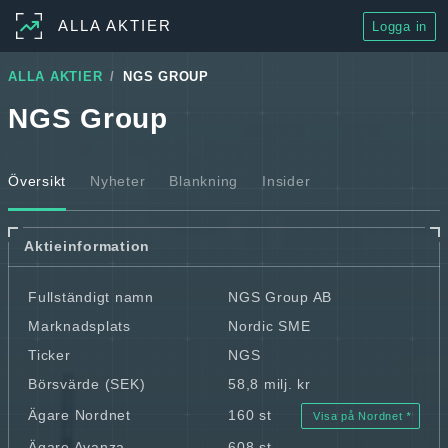
ALLA AKTIER
Logga in
ALLA AKTIER
NGS GROUP
NGS Group
Översikt
Nyheter
Blankning
Insider
Aktieinformation
Fullständigt namn
NGS Group AB
Marknadsplats
Nordic SME
Ticker
NGS
Börsvärde (SEK)
58,8 milj. kr
Ägare Nordnet
160 st
Visa på Nordnet
Ägare Avanza
608 st