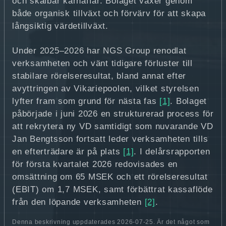
och skalbar kärnaffär. Bolaget växer genom
både organisk tillväxt och förvärv för att skapa
långsiktig värdetillväxt.
Under 2025–2026 har NGS Group renodlat
verksamheten och vänt tidigare förluster till
stabilare rörelseresultat, bland annat efter
avyttringen av Vikariepoolen, vilket styrelsen
lyfter fram som grund för nästa fas
[1]
. Bolaget
påbörjade i juni 2026 en strukturerad process för
att rekrytera ny VD samtidigt som nuvarande VD
Jan Bengtsson fortsatt leder verksamheten tills
en efterträdare är på plats
[1]
. I delårsrapporten
för första kvartalet 2026 redovisades en
omsättning om 65 MSEK och ett rörelseresultat
(EBIT) om 1,7 MSEK, samt förbättrat kassaflöde
från den löpande verksamheten
[2]
.
Denna beskrivning uppdaterades 2026-07-25. Är det något som