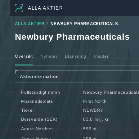
ALLA AKTIER
ALLA AKTIER
NEWBURY PHARMACEUTICALS
Newbury Pharmaceuticals
Översikt
Nyheter
Blankning
Insider
Aktieinformation
Fullständigt namn
Newbury Pharmaceutical
Marknadsplats
First North
Ticker
NEWBRY
Börsvärde (SEK)
83,0 milj. kr
Ägare Nordnet
596 st
Ägare Avanza
209 st