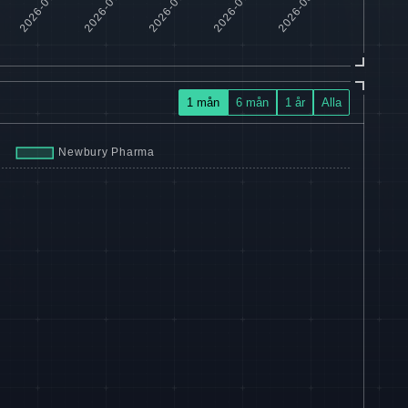
1 mån
6 mån
1 år
Alla