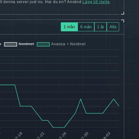
 till denna server just nu. Har du en? Använd
Lägg till invite
.
1 mån
6 mån
1 år
Alla