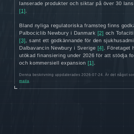
lanserade produkter och siktar på över 30 lans
[1]
.
Bland nyliga regulatoriska framsteg finns god
Palbociclib Newbury i Danmark
[2]
och Tofacit
[3]
, samt ett godkännande för den sjukhusadmin
Dalbavancin Newbury i Sverige
[4]
. Företaget
utökad finansiering under 2026 för att stödja fo
och kommersiell expansion
[1]
.
Denna beskrivning uppdaterades 2026-07-24. Är det något som
maila
.