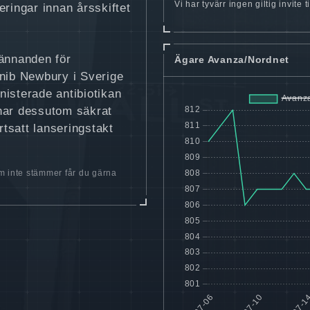
Vi har tyvärr ingen giltig invite
eringar innan årsskiftet
kännanden för
Ägare Avanza/Nordnet
inib Newbury i Sverige
isterade antibiotikan
 har dessutom säkrat
rtsatt lanseringstakt
 inte stämmer får du gärna