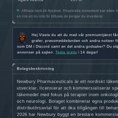
Affiliate-länk till Nordnet. Finansiella instrument kan både 
en risk att du inte får tillbaka de pengar du investerar.
Hej
Visste du att du med vår premiumtjänst få
grafer, pressmeddelanden och andra
notiser f
som DM i Discord samt en del andra godsaker? Du sl
annonser på sajten.
Testa gratis
i 14 dagar!
Bolagsbeskrivning
Newbury Pharmaceuticals är ett nordiskt läke
utvecklar, licensierar och kommersialiserar sp
läkemedel med fokus på terapier inom onkologi
och neurologi. Bolaget kombinerar egna produ
distributörsavtal för att öka tillgången till beh
2026 har Newbury byggt en bredare kommersiel