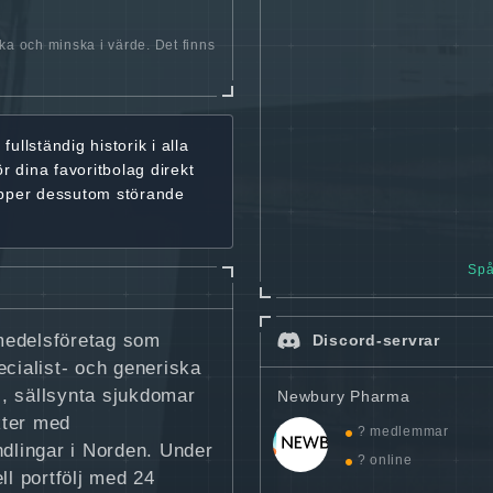
öka och minska i värde. Det finns
r
fullständig historik
i alla
ör dina favoritbolag
direkt
ipper dessutom störande
Spå
medelsföretag som
Discord-servrar
ecialist- och generiska
, sällsynta sjukdomar
Newbury Pharma
kter med
? medlemmar
andlingar i Norden. Under
? online
l portfölj med 24