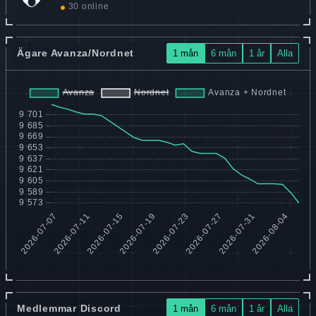
30 online
Ägare Avanza/Nordnet
1 mån
6 mån
1 år
Alla
Medlemmar Discord
1 mån
6 mån
1 år
Alla