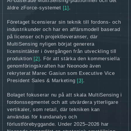
AI-baserade MultiSensing-plattformen och det
äldre zForce-systemet
[1]
.
Företaget licensierar sin teknik till fordons- och
industrikunder och har en affärsmodell baserad
på licenser och projektleveranser, där
MultiSensing nyligen börjat generera
licensintäkter i övergången från utveckling till
produktion
[2]
. För att stärka den kommersiella
genomföringskraften har Neonode även
rekryterat Marec Gasiun som Executive Vice
President Sales & Marketing
[3]
.
Bolaget fokuserar nu på att skala MultiSensing i
fordonssegmentet och att utvärdera ytterligare
vertikaler, som retail, där tekniken kan
användas för kundanalys och
förlustförebyggande. Under 2025–2026 har