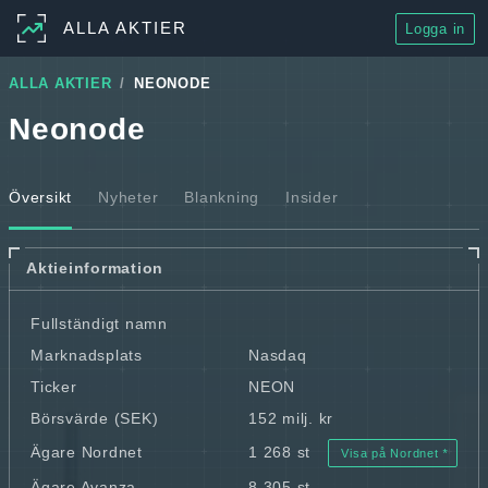
ALLA AKTIER
Logga in
ALLA AKTIER
NEONODE
Neonode
Översikt
Nyheter
Blankning
Insider
Aktieinformation
Fullständigt namn
Marknadsplats
Nasdaq
Ticker
NEON
Börsvärde (SEK)
152 milj. kr
Ägare Nordnet
1 268 st
Visa på Nordnet
Ägare Avanza
8 305 st