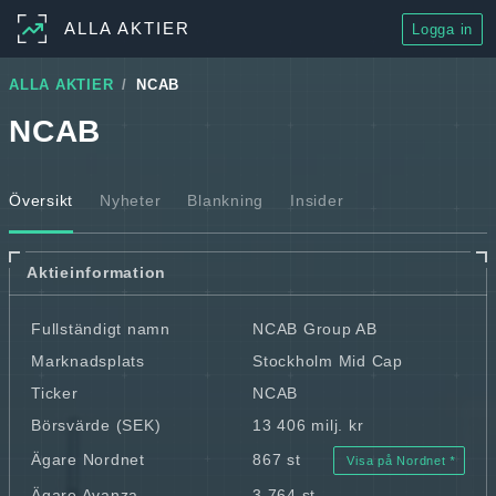
ALLA AKTIER
Logga in
ALLA AKTIER
NCAB
NCAB
Översikt
Nyheter
Blankning
Insider
Aktieinformation
Fullständigt namn
NCAB Group AB
Marknadsplats
Stockholm Mid Cap
Ticker
NCAB
Börsvärde (SEK)
13 406 milj. kr
Ägare Nordnet
867 st
Visa på Nordnet
Ägare Avanza
3 764 st