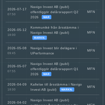
Navigo Invest AB (publ)
2026-07-17
MFN
offentliggör delårsrapport Q2
07:50
2026
MAR
Kommuniké från årsstämma i
2026-05-12
MFN
Navigo Invest AB (publ)
18:00
MARKN.
Navigo Invest blir delägare i
2026-05-08
MFN
UPerformance
09:45
Navigo Invest AB (publ)
2026-05-07
MFN
offentliggör delårsrapport Q1
07:55
2026
MAR
Kallelse till årsstämma i Navigo
2026-04-09
MFN
Invest AB (publ)
18:00
MARKN.
Navigo Invest AB (publ)
2026-04-02