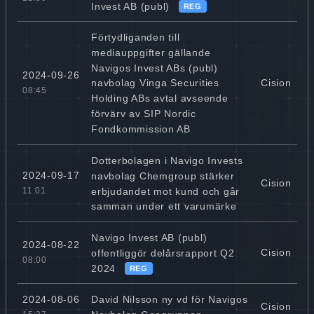
Invest AB (publ)
REG
Förtydliganden till
mediauppgifter gällande
Navigos Invest ABs (publ)
2024-09-26
Cision
navbolag Vinga Securities
08:45
Holding ABs avtal avseende
förvärv av SIP Nordic
Fondkommission AB
Dotterbolagen i Navigo Invests
2024-09-17
navbolag Chemgroup stärker
Cision
erbjudandet mot kund och går
11:01
samman under ett varumärke
Navigo Invest AB (publ)
2024-08-22
Cision
offentliggör delårsrapport Q2
08:00
2024
REG
David Nilsson ny vd för Navigos
2024-08-06
Cision