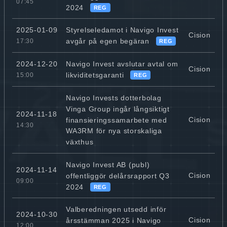
07:45
2024
REG
Styrelseledamot i Navigo Invest
2025-01-09
Cision
avgår på egen begäran
17:30
REG
Navigo Invest avslutar avtal om
2024-12-20
Cision
likviditetsgaranti
15:00
REG
Navigo Invests dotterbolag
Vinga Group ingår långsiktigt
2024-11-18
Cision
finansieringssamarbete med
14:30
WA3RM för nya storskaliga
växthus
Navigo Invest AB (publ)
2024-11-14
Cision
offentliggör delårsrapport Q3
09:00
2024
REG
Valberedningen utsedd inför
2024-10-30
Cision
årsstämman 2025 i Navigo
12:00