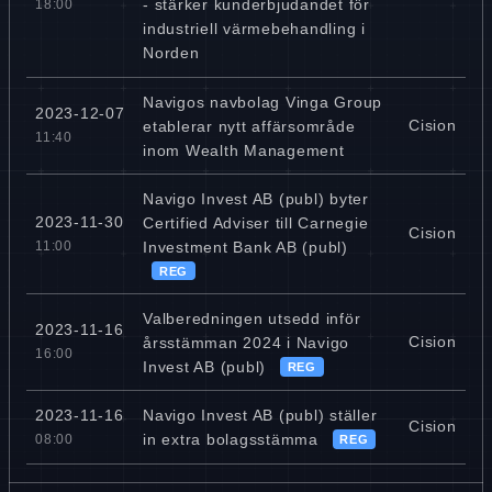
- stärker kunderbjudandet för
18:00
industriell värmebehandling i
Norden
Navigos navbolag Vinga Group
2023-12-07
Cision
etablerar nytt affärsområde
11:40
inom Wealth Management
Navigo Invest AB (publ) byter
2023-11-30
Certified Adviser till Carnegie
Cision
Investment Bank AB (publ)
11:00
REG
Valberedningen utsedd inför
2023-11-16
Cision
årsstämman 2024 i Navigo
16:00
Invest AB (publ)
REG
Navigo Invest AB (publ) ställer
2023-11-16
Cision
in extra bolagsstämma
08:00
REG