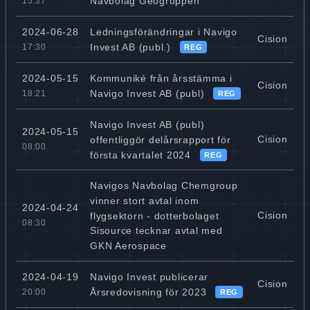
Navbolag Geogruppen
15:37
Ledningsförändringar i Navigo
2024-06-28
Cision
Invest AB (publ.)
17:30
REG
Kommuniké från årsstämma i
2024-05-15
Cision
Navigo Invest AB (publ)
18:21
REG
Navigo Invest AB (publ)
2024-05-15
Cision
offentliggör delårsrapport för
08:00
första kvartalet 2024
REG
Navigos Navbolag Chemgroup
vinner stort avtal inom
2024-04-24
Cision
flygsektorn - dotterbolaget
08:30
Sisource tecknar avtal med
GKN Aerospace
Navigo Invest publicerar
2024-04-19
Cision
Årsredovisning för 2023
20:00
REG