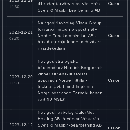
2023-12-29
Cision
tillträder förvärvet av Västerås
14:30
Svets & Maskinbearbetning AB
Navigos Navbolag Vinga Group
förvärvar majoritetspost i SIP
2023-12-21
Cision
Nordic Fondkommission AB -
08:30
breddar erbjudandet och växer
i värdekedjan
Navigos strategiska
börsinnehav Nordisk Bergteknik
vinner sitt enskilt största
2023-12-20
Cision
uppdrag i Norge hittills -
11:00
tecknar avtal med Implenia
Norge avseende Fornebubanen
värt 90 MSEK
Navigos navbolag CalorMet
Holding AB förvärvar Västerås
2023-12-12
Svets & Maskin-bearbetning AB
Cision