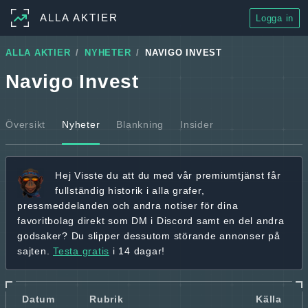
ALLA AKTIER
Logga in
ALLA AKTIER
NYHETER
NAVIGO INVEST
Navigo Invest
Översikt
Nyheter
Blankning
Insider
Hej
Visste du att du med vår premiumtjänst får
fullständig historik
i alla grafer,
pressmeddelanden och andra
notiser för dina
favoritbolag
direkt som DM i Discord samt en del andra
godsaker? Du slipper dessutom störande annonser på
sajten.
Testa gratis
i 14 dagar!
Datum
Rubrik
Källa