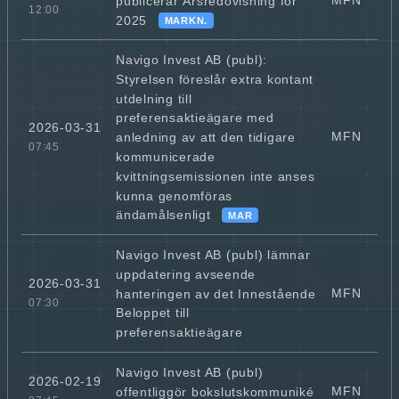
MFN
publicerar Årsredovisning för
12:00
2025
MARKN.
Navigo Invest AB (publ):
Styrelsen föreslår extra kontant
utdelning till
preferensaktieägare med
2026-03-31
MFN
anledning av att den tidigare
07:45
kommunicerade
kvittningsemissionen inte anses
kunna genomföras
ändamålsenligt
MAR
Navigo Invest AB (publ) lämnar
uppdatering avseende
2026-03-31
MFN
hanteringen av det Innestående
07:30
Beloppet till
preferensaktieägare
Navigo Invest AB (publ)
2026-02-19
MFN
offentliggör bokslutskommuniké