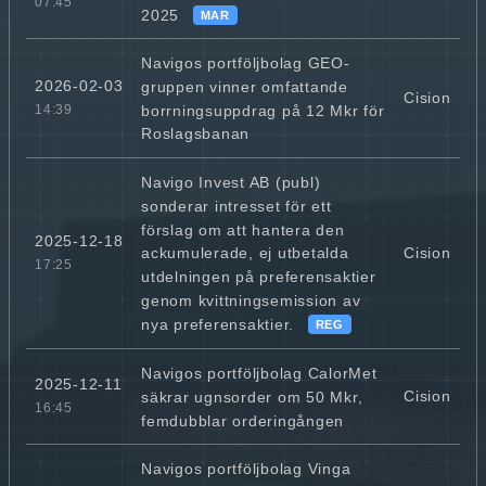
07:45
2025
MAR
Navigos portföljbolag GEO-
2026-02-03
gruppen vinner omfattande
Cision
borrningsuppdrag på 12 Mkr för
14:39
Roslagsbanan
Navigo Invest AB (publ)
sonderar intresset för ett
förslag om att hantera den
2025-12-18
Cision
ackumulerade, ej utbetalda
17:25
utdelningen på preferensaktier
genom kvittningsemission av
nya preferensaktier.
REG
Navigos portföljbolag CalorMet
2025-12-11
Cision
säkrar ugnsorder om 50 Mkr,
16:45
femdubblar orderingången
Navigos portföljbolag Vinga