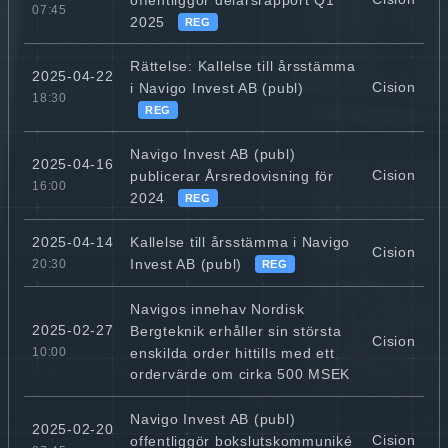
07:45
2025
REG
Rättelse: Kallelse till årsstämma
2025-04-22
Cision
i Navigo Invest AB (publ)
18:30
REG
Navigo Invest AB (publ)
2025-04-16
Cision
publicerar Årsredovisning för
16:00
2024
REG
Kallelse till årsstämma i Navigo
2025-04-14
Cision
Invest AB (publ)
20:30
REG
Navigos innehav Nordisk
2025-02-27
Bergteknik erhåller sin största
Cision
enskilda order hittills med ett
10:00
ordervärde om cirka 500 MSEK
Navigo Invest AB (publ)
2025-02-20
Cision
offentliggör bokslutskommuniké