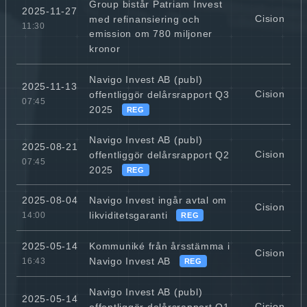
Group bistår Patriam Invest
2025-11-27
Cision
med refinansiering och
11:30
emission om 780 miljoner
kronor
Navigo Invest AB (publ)
2025-11-13
Cision
offentliggör delårsrapport Q3
07:45
2025
REG
Navigo Invest AB (publ)
2025-08-21
Cision
offentliggör delårsrapport Q2
07:45
2025
REG
Navigo Invest ingår avtal om
2025-08-04
Cision
likviditetsgaranti
14:00
REG
Kommuniké från årsstämma i
2025-05-14
Cision
Navigo Invest AB
16:43
REG
Navigo Invest AB (publ)
2025-05-14
Cision
offentliggör delårsrapport Q1