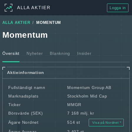
ALLA AKTIER
Logga in
ALLA AKTIER
MOMENTUM
Momentum
Översikt
Nyheter
Blankning
Insider
Aktieinformation
Fullständigt namn
Momentum Group AB
Marknadsplats
Stockholm Mid Cap
Ticker
MMGR
Börsvärde (SEK)
7 168 milj. kr
Ägare Nordnet
514 st
Visa på Nordnet
Ägare Avanza
2 407 st