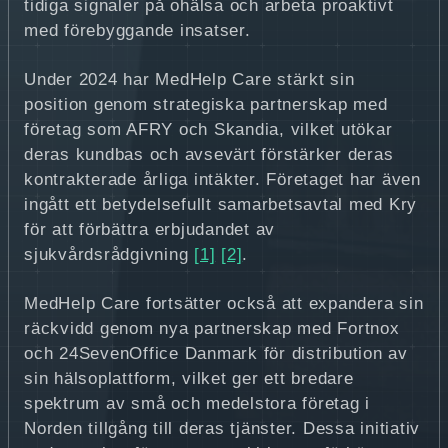
tidiga signaler på ohälsa och arbeta proaktivt
med förebyggande insatser.
Under 2024 har MedHelp Care stärkt sin
position genom strategiska partnerskap med
företag som AFRY och Skandia, vilket utökar
deras kundbas och avsevärt förstärker deras
kontrakterade årliga intäkter. Företaget har även
ingått ett betydelsefullt samarbetsavtal med Kry
för att förbättra erbjudandet av
sjukvårdsrådgivning
[1]
[2]
.
MedHelp Care fortsätter också att expandera sin
räckvidd genom nya partnerskap med Fortnox
och 24SevenOffice Danmark för distribution av
sin hälsoplattform, vilket ger ett bredare
spektrum av små och medelstora företag i
Norden tillgång till deras tjänster. Dessa initiativ