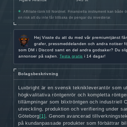
Affiliate-länk till Nordnet. Finansiella instrument kan både 
en risk att du inte får tillbaka de pengar du investerar.
Hej
Visste du att du med vår premiumtjänst få
grafer, pressmeddelanden och andra
notiser f
som DM i Discord samt en del andra godsaker? Du sl
annonser på sajten.
Testa gratis
i 14 dagar!
Bolagsbeskrivning
Luxbright är en svensk teknikleverantör som ut
högkvalitativa röntgenrör och kompletta röntge
tillämpningar som blixtröntgen och industriell 
utveckling, produktion och verifiering under s
Göteborg
[1]
. Genom avancerad tillverkningstek
på kundanpassade produkter som förbättrar bil