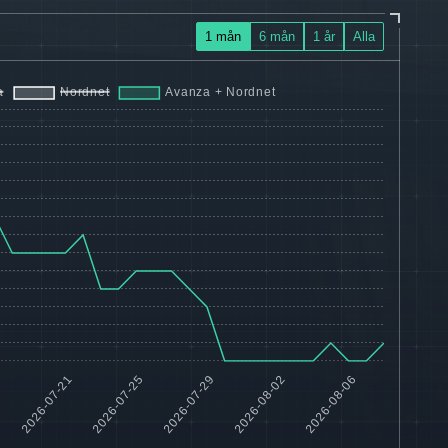
1 mån
6 mån
1 år
Alla