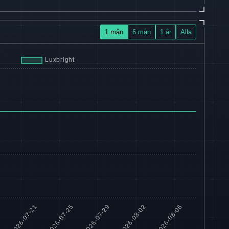
1 mån
6 mån
1 år
Alla