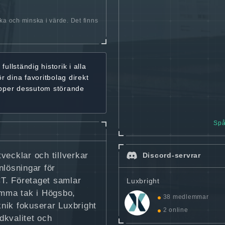
öka och minska i värde. Det finns
r
fullständig historik
i alla
ör dina favoritbolag
direkt
ipper dessutom störande
Spå
vecklar och tillverkar
Discord-servrar
nlösningar för
CT. Företaget samlar
Luxbright
amma tak i Högsbo,
38 medlemmar
nik fokuserar Luxbright
2 online
dkvalitet och