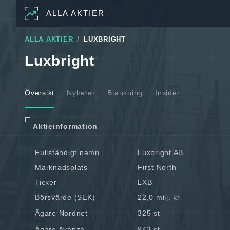
ALLA AKTIER
ALLA AKTIER
LUXBRIGHT
Luxbright
Översikt
Nyheter
Blankning
Insider
Aktieinformation
Fullständigt namn
Luxbright AB
Marknadsplats
First North
Ticker
LXB
Börsvärde (SEK)
22,0 milj. kr
Ägare Nordnet
325 st
Ägare Avanza
943 st