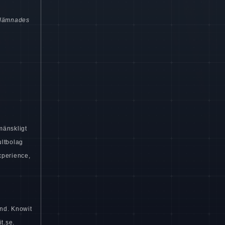
 lämnades
 mänskligt
ultbolag
xperience,
nd. Knowit
t.se.