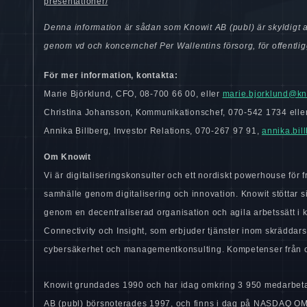
presentationer/
Denna information är sådan som Knowit AB (publ) är skyldigt a
genom vd och koncernchef Per Wallentins försorg, för offentli
För mer information, kontakta:
Marie Björklund, CFO, 08-700 66 00, eller
marie.bjorklund@kn
Christina Johansson, Kommunikationschef, 070-542 1734 elle
Annika Billberg, Investor Relations, 070-267 97 91,
annika.bil
Om Knowit
Vi är digitaliseringskonsulter och ett nordiskt powerhouse för f
samhälle genom digitalisering och innovation. Knowit stöttar s
genom en decentraliserad organisation och agila arbetssätt i 
Connectivity och Insight, som erbjuder tjänster inom skräddars
cybersäkerhet och managementkonsulting. Kompetenser från o
Knowit grundades 1990 och har idag omkring 3 950 medarbetar
AB (publ) börsnoterades 1997, och finns i dag på NASDAQ OM