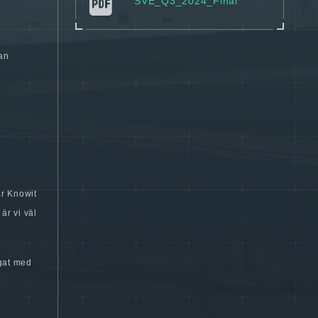
SVE_​Q3_​2024_​Final
lan
är Knowit
är vi väl
gat med