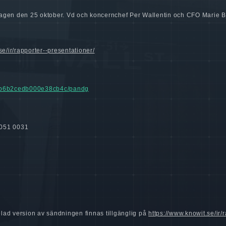
redagen den 25 oktober. Vd och koncernchef Per Wallentin och CFO Marie B
se/ir/rapporter--presentationer/
fbab6b2cedb000e38cb4c/pandg
5051 0031
lad version av sändningen finnas tillgänglig på
https://www.knowit.se/ir/r