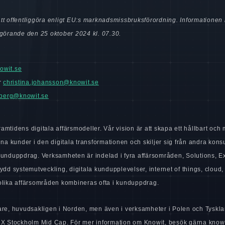
tt offentliggöra enligt EU:s marknadsmissbruksförordning.
Informationen
ggörande den 25 oktober 2024 kl. 07.30
.
owit.se
r
christina.johansson@knowit.se
lberg@knowit.se
ramtidens digitala affärsmodeller. Vår vision är att skapa ett hållbart och
ina kunder i den digitala transformationen och skiljer sig från andra kons
kunduppdrag. Verksamheten är indelad i fyra affärsområden, Solutions, E
ydd systemutveckling, digitala kundupplevelser, internet of things, cloud,
lika affärsområden kombineras ofta i kunduppdrag.
e, huvudsakligen i Norden, men även i verksamheter i Polen och Tyskla
X Stockholm Mid Cap. För mer information om Knowit, besök gärna knowi