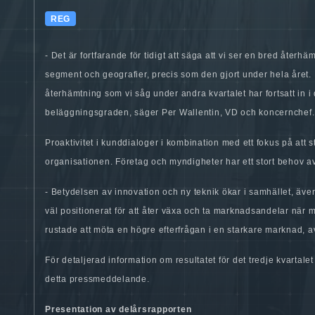
REG
-
Det är fortfarande för tidigt att säga att vi ser en bred återhä
segment och geografier, precis som den gjort under hela året. I
återhämtning som vi såg under andra kvartalet har fortsatt in i d
beläggningsgraden
, säger Per Wallentin, VD och koncernchef.
Proaktivitet i kunddialoger i kombination med ett fokus på att stä
organisationen. Företag och myndigheter har ett stort behov av
-
Betydelsen av innovation och ny teknik ökar i samhället, äv
väl positionerat för att åter växa och ta marknadsandelar när
rustade att möta en högre efterfrågan i en starkare marknad
, a
För detaljerad information om resultatet för det tredje kvartale
detta pressmeddelande.
Presentation av delårsrapporten