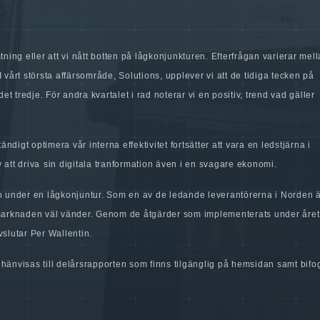
mtning eller att vi nått botten på lågkonjunkturen. Efterfrågan varierar mel
 vårt största affärsområde, Solutions, upplever vi att de tidiga tecken på
et tredje. För andra kvartalet i rad noterar vi en positiv, trend vad gäller
ndigt optimera vår interna effektivitet fortsätter att vara en ledstjärna i
 att driva
sin digitala tranformation även i en svagare ekonomi.
en under en lågkonjuntur. Som en av de ledande leverantörerna i Norden 
 marknaden väl vänder. Genom de åtgärder som implementerats under året 
vslutar Per Wallentin.
t hänvisas till delårsrapporten som finns tilgänglig på hemsidan
samt bifo