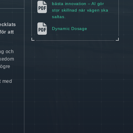
bästa innovation – AI gör
stor skillnad när vägen ska
saltas.
ecklats
Dynamic Dosage
ör att
ing och
ikedom
Högre
ut med