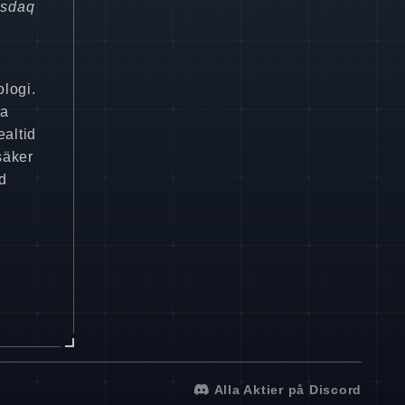
asdaq
logi.
ra
ealtid
säker
ad
Alla Aktier på Discord