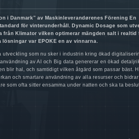
tion i Danmark” av Maskinleverandørenes Förening En
standard för vinterunderhåll. Dynamic Dosage som utv
ån Klimator vilken optimerar mängden salt i realtid f
 lösningar var EPOKE en av vinnarna.
utveckling som nu sker i industrin kring ökad digitaliser
 användning av AI och Big data genererar en ökad detaljr
 blir hal, och samtidigt vilken åtgärd som passar bäst. 
erkan och smartare användning av alla resurser och bidrar
ndare som ofta sitter ensamma under natten och ska ta besl