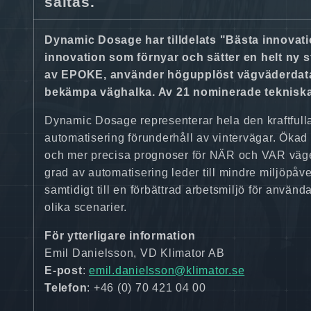
saltas.
Dynamic Dosage har tilldelats "Bästa innova
innovation som förnyar och sätter en helt ny 
av EPOKE, använder högupplöst vägväderdata fr
bekämpa väghalka. Av 21 nominerade tekniska
Dynamic Dosage representerar hela den kraftfulla 
automatisering förunderhåll av vintervägar. Ökad
och mer precisa prognoser för NÄR och VAR vägen
grad av automatisering leder till mindre miljöpåv
samtidigt till en förbättrad arbetsmiljö för anvä
olika scenarier.
För ytterligare information
Emil Danielsson, VD Klimator AB
E-post
:
emil.danielsson@klimator.se
Telefon
: +46 (0) 70 421 04 00