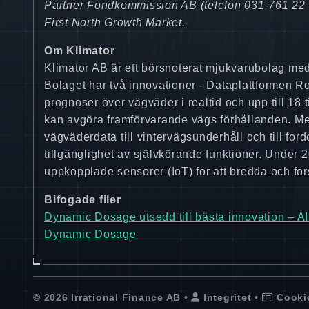
Partner Fondkommission AB (telefon 031-761 22
First North Growth Market.
Om Klimator
Klimator AB är ett börsnoterat mjukvarubolag med
Bolaget har två innovationer - Dataplattformen 
prognoser över vägväder i realtid och upp till 18
kan avgöra framförvarande vägs förhållanden. Med
vägväderdata till vintervägsunderhåll och till ford
tillgänglighet av självkörande funktioner. Unde
uppkopplade sensorer (IoT) för att bredda och förs
Bifogade filer
Dynamic Dosage utsedd till bästa innovation – AI 
Dynamic Dosage
© 2026 Irrational Finance AB •
Integritet
•
Cooki