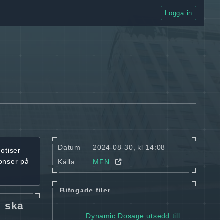
Logga in
Datum
2024-08-30, kl 14:08
notiser
onser på
Källa
MFN
Bifogade filer
n ska
Dynamic Dosage utsedd till