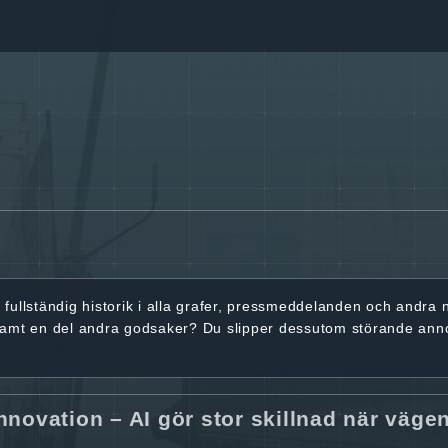
r
fullständig historik
i alla grafer, pressmeddelanden och andra
samt en del andra godsaker? Du slipper dessutom störande ann
nnovation – AI gör stor skillnad när väge