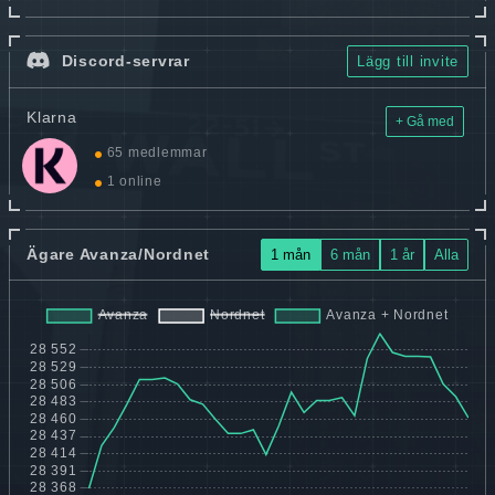
Discord-servrar
Lägg till invite
Klarna
+ Gå med
65 medlemmar
1 online
Ägare Avanza/Nordnet
1 mån
6 mån
1 år
Alla