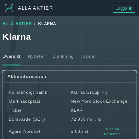
ALLA AKTIER
Logga in
ALLA AKTIER
KLARNA
Klarna
Översikt
Nyheter
Blankning
Insider
Aktieinformation
Fullständigt namn
Klarna Group Plc
Marknadsplats
New York Stock Exchange
Ticker
KLAR
Börsvärde (SEK)
72 959 milj. kr
Visa på
Ägare Nordnet
5 885 st
Nordnet