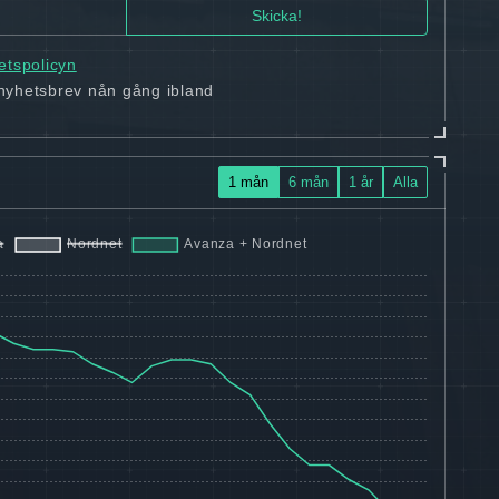
tetspolicyn
 nyhetsbrev nån gång ibland
1 mån
6 mån
1 år
Alla