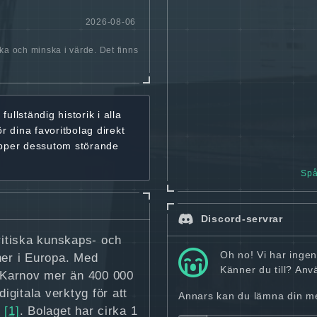
2026-08-06
öka och minska i värde. Det finns
r
fullständig historik
i alla
ör dina favoritbolag
direkt
ipper dessutom störande
Spå
Discord-servrar
kritiska kunskaps- och
Oh no! Vi har inge
ner i Europa. Med
Känner du till? An
r Karnov mer än 400 000
gitala verktyg för att
Annars kan du lämna din mej
e
[1]
. Bolaget har cirka 1