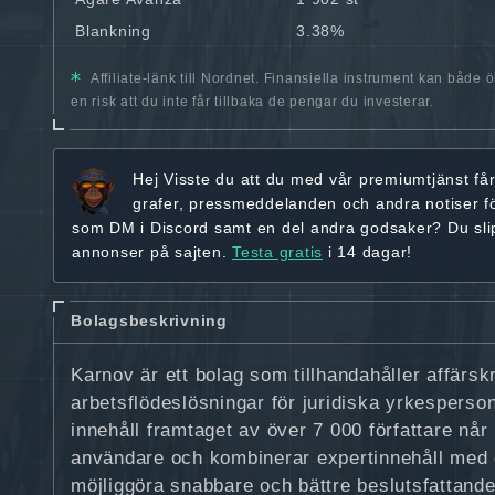
Blankning
3.38%
Affiliate-länk till Nordnet. Finansiella instrument kan både 
en risk att du inte får tillbaka de pengar du investerar.
Hej
Visste du att du med vår premiumtjänst få
grafer, pressmeddelanden och andra
notiser f
som DM i Discord samt en del andra godsaker? Du sl
annonser på sajten.
Testa gratis
i 14 dagar!
Bolagsbeskrivning
Karnov är ett bolag som tillhandahåller affärs
arbetsflödeslösningar för juridiska yrkesperso
innehåll framtaget av över 7 000 författare nå
användare och kombinerar expertinnehåll med di
möjliggöra snabbare och bättre beslutsfattand