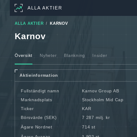
ALLA AKTIER
ALLA AKTIER
KARNOV
Karnov
Översikt
Nyheter
Blankning
Insider
Aktieinformation
Fullständigt namn
Karnov Group AB
Marknadsplats
Stockholm Mid Cap
Ticker
KAR
Börsvärde (SEK)
7 287 milj. kr
Ägare Nordnet
714 st
Ägare Avanza
1 902 st