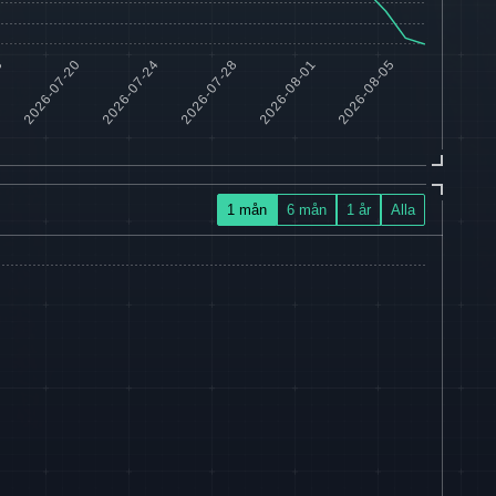
1 mån
6 mån
1 år
Alla