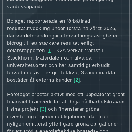
värdeskapande.
Bolaget rapporterade en förbättrad
resultatutveckling under första halvåret 2026,
där värdeförändringar i förvaltningsfastigheter
bidrog till ett starkare resultat enligt
delårsrapporten
[1]
. K2A verkar främst i
Stockholm, Mälardalen och utvalda
universitetsorter och har samtidigt erbjudit
förvaltning av energieffektiva, Svanenmärkta
bostäder åt externa kunder
[2]
.
Företaget arbetar aktivt med ett uppdaterat grönt
finansiellt ramverk för att höja hållbarhetskraven
i sina projekt
[3]
och finansierar gröna
investeringar genom obligationer, där man
nyligen emitterat ytterligare gröna obligationer
för att stödja energieffektiva bostads- och