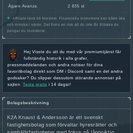
Ägare Avanza
2 835 st
Affiliate-länk till Nordnet. Finansiella instrument kan både öka
och minska i värde. Det finns en risk att du inte får tillbaka de
pengar du investerar.
Hej
Visste du att du med vår premiumtjänst får
fullständig historik
i alla grafer,
pressmeddelanden och andra
notiser för dina
favoritbolag
direkt som DM i Discord samt en del andra
godsaker? Du slipper dessutom störande annonser på
sajten.
Testa gratis
i 14 dagar!
Bolagsbeskrivning
K2A Knaust & Andersson är ett svenskt
fastighetsbolag som förvaltar hyresrätter och
samhällsfastigheter med fokus på långsiktig