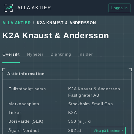
ALLA AKTIER
Logga in
ALLA AKTIER
K2A KNAUST & ANDERSSON
K2A Knaust & Andersson
Översikt
Nyheter
Blankning
Insider
Aktieinformation
Fullständigt namn
K2A Knaust & Andersson
Fastigheter AB
Marknadsplats
Stockholm Small Cap
Ticker
K2A
Börsvärde (SEK)
558 milj. kr
Ägare Nordnet
292 st
Visa på Nordnet