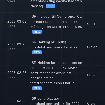
ett anmärkningspåstående från
09:03
Nasdaq
REG
ISR inbjuder till Conference Call
2023-03-02
för marknadens intressenter
Cision
Måndag den 6/3 kl 14.00-15.00
19:59
REG
ISR Holding AB (publ)
2023-02-28
Cision
bokslutskommuniké för 2022
18:20
REG
ISR Holding har beslutat om en
riktad emission om 67 MSEK
2023-02-28
samt meddelar avsikt att
Cision
besluta om en
17:44
företrädesemission i närtid
REG
ISR senarelägger
2023-02-23
Cision
bokslutskommunikén för 2022