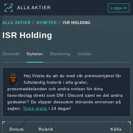
ALLA AKTIER
Logga in
ALLA AKTIER
NYHETER
ISR HOLDING
ISR Holding
Översikt
Nyheter
Blankning
Insider
Hej
Visste du att du med vår premiumtjänst får
fullständig historik
i alla grafer,
pressmeddelanden och andra
notiser för dina
favoritbolag
direkt som DM i Discord samt en del andra
godsaker? Du slipper dessutom störande annonser på
sajten.
Testa gratis
i 14 dagar!
Datum
Rubrik
Källa