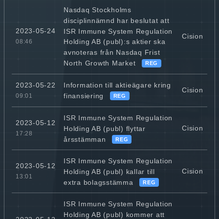
Nasdaq Stockholms
disciplinnämnd har beslutat att
2023-05-24
ISR Immune System Regulation
Cision
Holding AB (publ):s aktier ska
08:46
avnoteras från Nasdaq Frist
North Growth Market
REG
Information till aktieägare kring
2023-05-22
Cision
finansiering
09:01
REG
ISR Immune System Regulation
2023-05-12
Cision
Holding AB (publ) flyttar
17:28
årsstämman
REG
ISR Immune System Regulation
2023-05-12
Cision
Holding AB (publ) kallar till
13:01
extra bolagsstämma
REG
ISR Immune System Regulation
Holding AB (publ) kommer att