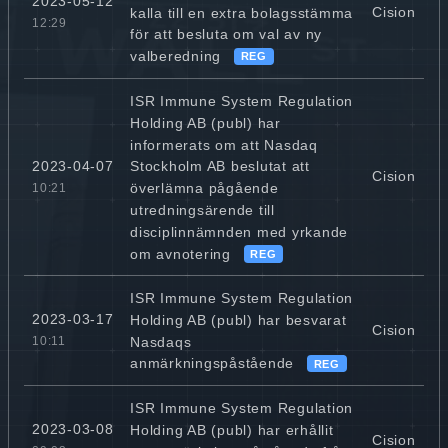
2023-05-12
Cision
kalla till en extra bolagsstämma
12:29
för att besluta om val av ny
valberedning
REG
ISR Immune System Regulation
Holding AB (publ) har
informerats om att Nasdaq
2023-04-07
Stockholm AB beslutat att
Cision
överlämna pågående
10:21
utredningsärende till
disciplinnämnden med yrkande
om avnotering
REG
ISR Immune System Regulation
2023-03-17
Holding AB (publ) har besvarat
Cision
Nasdaqs
10:11
anmärkningspåstående
REG
ISR Immune System Regulation
2023-03-08
Holding AB (publ) har erhållit
Cision