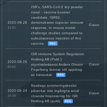
ISR's, SARS-CoV-2 dry powder
nasal - vaccine booster
candidate, ISR52,
2023-08-28
demonstrates superior immune
Cision
response, in mouse model
12:01
challenge studies compared to
subcutaneous injection of this
vaccine.
REG
ISR Immune System Regulation
Holding AB (Publ.)
2023-08-26
Cision
styrelseledamot Anders Olsson
00:02
Fogelberg lämnar sitt uppdrag
av hälsoskäl.
REG
Nasdaqs avnoteringsbeslut
2023-05-24
påverkar inte ingångna avtal
Cision
rörande finansiering för ISR
20:38
Holding AB (publ)
REG