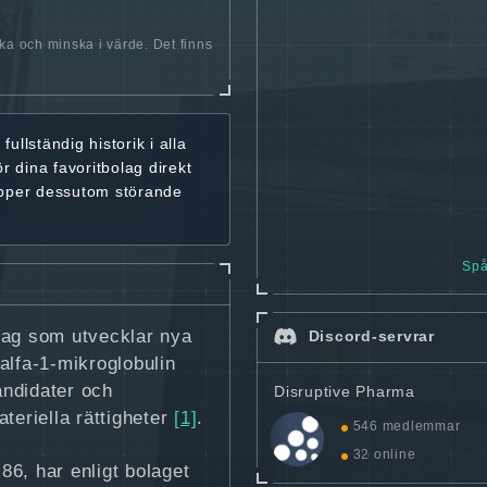
öka och minska i värde. Det finns
r
fullständig historik
i alla
ör dina favoritbolag
direkt
ipper dessutom störande
Spå
lag som utvecklar nya
Discord-servrar
alfa-1-mikroglobulin
andidater och
Disruptive Pharma
teriella rättigheter
[1]
.
546 medlemmar
32 online
6, har enligt bolaget