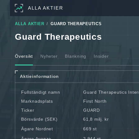
ALLA AKTIER
ALLA AKTIER
GUARD THERAPEUTICS
Guard Therapeutics
Översikt
Nyheter
Blankning
Insider
Aktieinformation
Fullständigt namn
Guard Therapeutics Inter
Marknadsplats
First North
Ticker
GUARD
Börsvärde (SEK)
61,8 milj. kr
Ägare Nordnet
669 st
Ägare Avanza
2 944 st