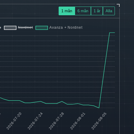
1 mån
6 mån
1 år
Alla