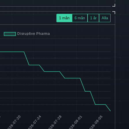
1 mån
6 mån
1 år
Alla