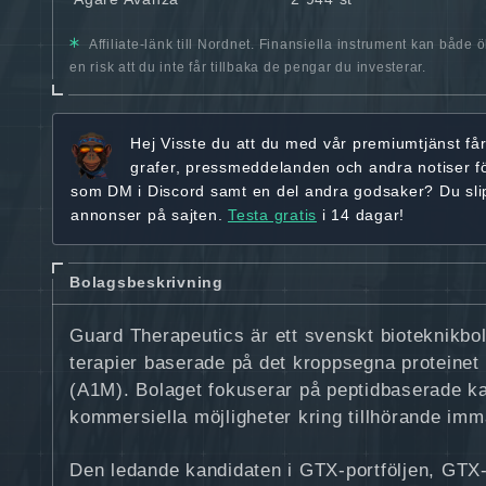
Affiliate-länk till Nordnet. Finansiella instrument kan både 
en risk att du inte får tillbaka de pengar du investerar.
Hej
Visste du att du med vår premiumtjänst få
grafer, pressmeddelanden och andra
notiser f
som DM i Discord samt en del andra godsaker? Du sl
annonser på sajten.
Testa gratis
i 14 dagar!
Bolagsbeskrivning
Guard Therapeutics är ett svenskt bioteknikbo
terapier baserade på det kroppsegna proteinet 
(A1M). Bolaget fokuserar på peptidbaserade k
kommersiella möjligheter kring tillhörande imma
Den ledande kandidaten i GTX‑portföljen, GTX‑8