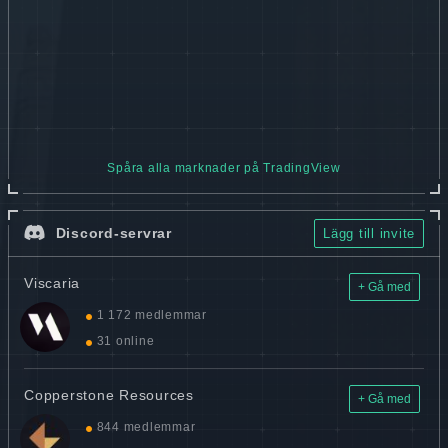
Spåra alla marknader på TradingView
Discord-servrar
Lägg till invite
Viscaria
+ Gå med
1 172 medlemmar
31 online
Copperstone Resources
+ Gå med
844 medlemmar