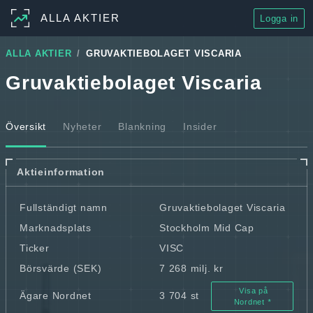
ALLA AKTIER
Logga in
ALLA AKTIER
GRUVAKTIEBOLAGET VISCARIA
Gruvaktiebolaget Viscaria
Översikt
Nyheter
Blankning
Insider
Aktieinformation
Fullständigt namn
Gruvaktiebolaget Viscaria
Marknadsplats
Stockholm Mid Cap
Ticker
VISC
Börsvärde (SEK)
7 268 milj. kr
Visa på
Ägare Nordnet
3 704 st
Nordnet