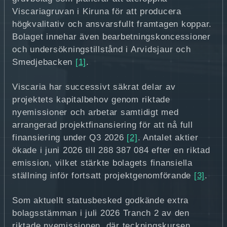
Viscariagruvan i Kiruna för att producera
högkvalitativ och ansvarsfullt framtagen koppar.
Bolaget innehar även bearbetningskoncessioner
och undersökningstillstånd i Arvidsjaur och
Smedjebacken
[1]
.
Viscaria har successivt säkrat delar av
projektets kapitalbehov genom riktade
nyemissioner och arbetar samtidigt med
arrangerad projektfinansiering för att nå full
finansiering under Q3 2026
[2]
. Antalet aktier
ökade i juni 2026 till 288 387 084 efter en riktad
emission, vilket stärkte bolagets finansiella
ställning inför fortsatt projektgenomförande
[3]
.
Som aktuellt statusbesked godkände extra
bolagsstämman i juli 2026 Tranch 2 av den
riktade nyemissionen, där teckningskursen