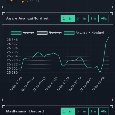
19 online
Ägare Avanza/Nordnet
1 mån
6 mån
1 år
Alla
Medlemmar Discord
1 mån
6 mån
1 år
Alla