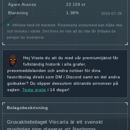
Ägare Avanza
22 159 st
Blankning
1.38%
2026-07-29
Affiliate-länk till Nordnet. Finansiella instrument kan både öka
och minska i värde. Det finns en risk att du inte får tillbaka de
pengar du investerar.
Hej
Visste du att du med vår premiumtjänst får
fullständig historik
i alla grafer,
pressmeddelanden och andra
notiser för dina
favoritbolag
direkt som DM i Discord samt en del andra
godsaker? Du slipper dessutom störande annonser på
sajten.
Testa gratis
i 14 dagar!
Bolagsbeskrivning
Gruvaktiebolaget Viscaria är ett svenskt
gruvbolag som planerar att återöppna