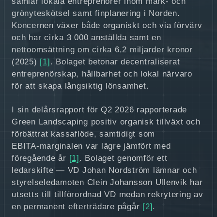
samlar lokala entreprenörer inom mark‑ och
grönyteskötsel samt finplanering i Norden.
Koncernen växer både organiskt och via förvärv
och har cirka 3 000 anställda samt en
nettoomsättning om cirka 6,2 miljarder kronor
(2025)
[1]
. Bolaget betonar decentraliserat
entreprenörskap, hållbarhet och lokal närvaro
för att skapa långsiktig lönsamhet.
I sin delårsrapport för Q2 2026 rapporterade
Green Landscaping positiv organisk tillväxt och
förbättrat kassaflöde, samtidigt som
EBITA‑marginalen var lägre jämfört med
föregående år
[1]
. Bolaget genomför ett
ledarskifte — VD Johan Nordström lämnar och
styrelseledamoten Clein Johansson Ullenvik har
utsetts till tillförordnad VD medan rekrytering av
en permanent efterträdare pågår
[2]
.