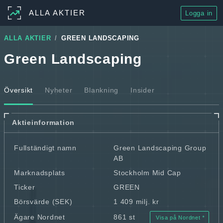
ALLA AKTIER
Logga in
ALLA AKTIER
GREEN LANDSCAPING
Green Landscaping
Översikt
Nyheter
Blankning
Insider
Aktieinformation
Fullständigt namn
Green Landscaping Group
AB
Marknadsplats
Stockholm Mid Cap
Ticker
GREEN
Börsvärde (SEK)
1 409 milj. kr
Ägare Nordnet
861 st
Visa på Nordnet