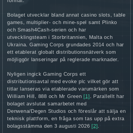
format.
Bolaget utvecklar bland annat casino slots, table
games, multiplier- och mine-spel samt Plinko
och Smash4Cash-serien och har
utvecklingsteam i Storbritannien, Malta och
Ukraina. Gaming Corps grundades 2014 och har
ett etablerat globalt distributionsnätverk som
möjliggör lanseringar på reglerade marknader.
Nyligen ingick Gaming Corps ett
distributionsavtal med evoke plc vilket gör att
titlar lanseras via etablerade varumärken som
William Hill, 888 och Mr Green
[1]
. Parallellt har
bolaget avslutat samarbetet med
Denwena/Degen Studios och föreslår att sälja en
teknisk plattform, en fråga som tas upp på extra
bolagsstämma den 3 augusti 2026
[2]
.