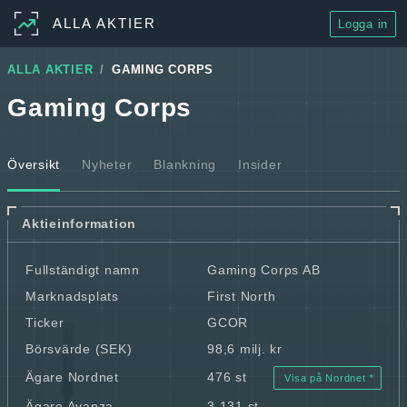
ALLA AKTIER
Logga in
ALLA AKTIER
GAMING CORPS
Gaming Corps
Översikt
Nyheter
Blankning
Insider
Aktieinformation
Fullständigt namn
Gaming Corps AB
Marknadsplats
First North
Ticker
GCOR
Börsvärde (SEK)
98,6 milj. kr
Ägare Nordnet
476 st
Visa på Nordnet
Ägare Avanza
3 131 st