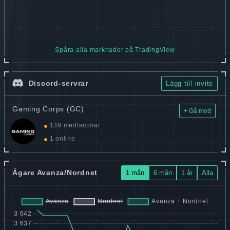
Spåra alla marknader på TradingView
Discord-servrar
Lägg till invite
Gaming Corps (GC)
+ Gå med
139 medlemmar
1 online
Ägare Avanza/Nordnet
1 mån
6 mån
1 år
Alla