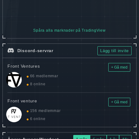
Spåra alla marknader på TradingView
Discord-servrar
Lägg till invite
Front Ventures
+ Gå med
66 medlemmar
8 online
Front venture
+ Gå med
156 medlemmar
6 online