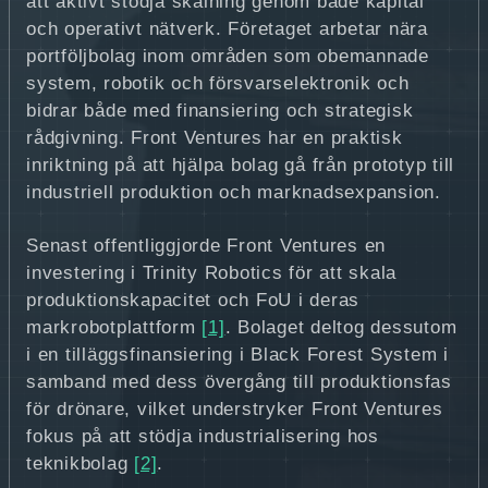
att aktivt stödja skalning genom både kapital
och operativt nätverk. Företaget arbetar nära
portföljbolag inom områden som obemannade
system, robotik och försvarselektronik och
bidrar både med finansiering och strategisk
rådgivning. Front Ventures har en praktisk
inriktning på att hjälpa bolag gå från prototyp till
industriell produktion och marknadsexpansion.
Senast offentliggjorde Front Ventures en
investering i Trinity Robotics för att skala
produktionskapacitet och FoU i deras
markrobotplattform
[1]
. Bolaget deltog dessutom
i en tilläggsfinansiering i Black Forest System i
samband med dess övergång till produktionsfas
för drönare, vilket understryker Front Ventures
fokus på att stödja industrialisering hos
teknikbolag
[2]
.