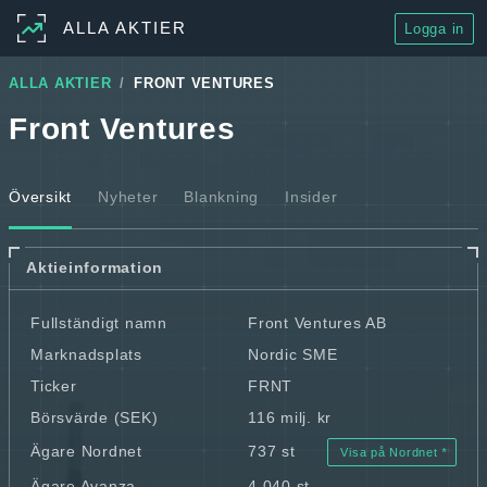
ALLA AKTIER
Logga in
ALLA AKTIER
FRONT VENTURES
Front Ventures
Översikt
Nyheter
Blankning
Insider
Aktieinformation
Fullständigt namn
Front Ventures AB
Marknadsplats
Nordic SME
Ticker
FRNT
Börsvärde (SEK)
116 milj. kr
Ägare Nordnet
737 st
Visa på Nordnet
Ägare Avanza
4 040 st