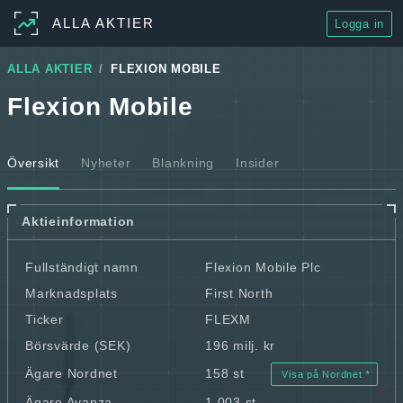
ALLA AKTIER
Logga in
ALLA AKTIER
FLEXION MOBILE
Flexion Mobile
Översikt
Nyheter
Blankning
Insider
Aktieinformation
Fullständigt namn
Flexion Mobile Plc
Marknadsplats
First North
Ticker
FLEXM
Börsvärde (SEK)
196 milj. kr
Ägare Nordnet
158 st
Visa på Nordnet
Ägare Avanza
1 003 st