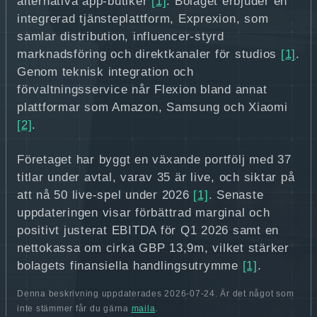
alternativa app‑butiker
[1]
. Bolaget erbjuder en
integrerad tjänsteplattform, Exprexion, som
samlar distribution, influencer‑styrd
marknadsföring och direktkanaler för studios
[1]
.
Genom teknisk integration och
förvaltningsservice når Flexion bland annat
plattformar som Amazon, Samsung och Xiaomi
[2]
.
Företaget har byggt en växande portfölj med 37
titlar under avtal, varav 35 är live, och siktar på
att nå 50 live‑spel under 2026
[1]
. Senaste
uppdateringen visar förbättrad marginal och
positivt justerat EBITDA för Q1 2026 samt en
nettokassa om cirka GBP 13,9m, vilket stärker
bolagets finansiella handlingsutrymme
[1]
.
Denna beskrivning uppdaterades 2026-07-24. Är det något som
inte stämmer får du gärna
maila
.