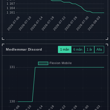
Medlemmar Discord
1 mån
6 mån
1 år
Alla